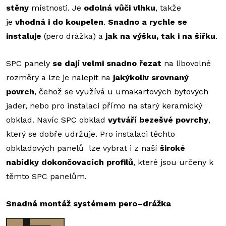
stěny
místnosti. Je
odolná vůči vlhku
, takže
je
vhodná i do koupelen
.
Snadno a rychle se
instaluje
(pero drážka) a
jak na výšku, tak i na šířku
.
SPC panely
se dají velmi snadno řezat
na libovolné
rozměry a lze je nalepit na
jakýkoliv srovnaný
povrch
, čehož se využívá u umakartových bytových
jader, nebo pro instalaci přímo na starý keramický
obklad. Navíc SPC obklad
vytváří bezešvé povrchy
,
který se dobře udržuje. Pro instalaci těchto
obkladových panelů lze vybrat i z naší
široké
nabídky dokončovacích profilů
, které jsou určeny k
těmto SPC panelům.
Snadná montáž systémem pero–drážka