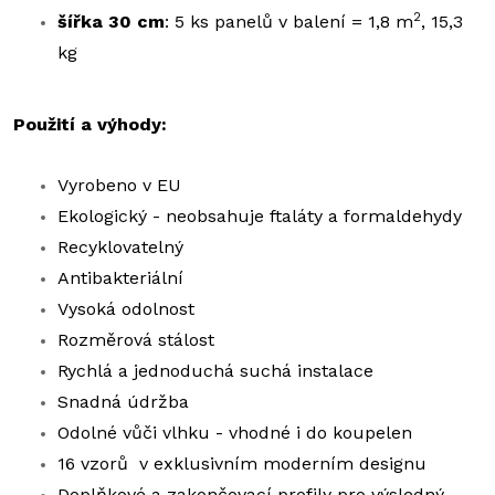
2
šířka 30 cm
: 5 ks panelů v balení = 1,8 m
, 15,3
kg
Použití a výhody:
Vyrobeno v EU
Ekologický - neobsahuje ftaláty a formaldehydy
Recyklovatelný
Antibakteriální
Vysoká odolnost
Rozměrová stálost
Rychlá a jednoduchá suchá instalace
Snadná údržba
Odolné vůči vlhku - vhodné i do koupelen
16 vzorů v exklusivním moderním designu
Doplňkové a zakončovací profily pro výsledný