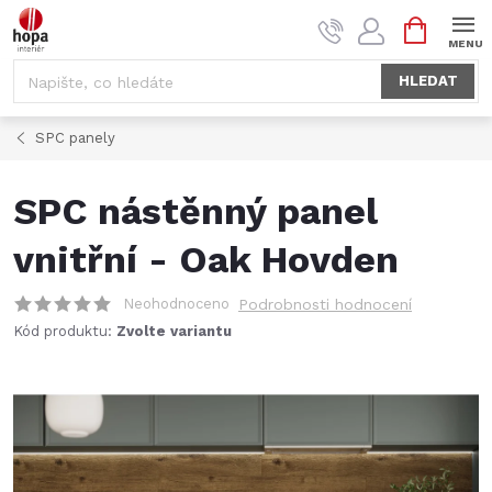
Přejít
NÁKUPNÍ
na
KOŠÍK
obsah
HLEDAT
SPC panely
SPC nástěnný panel
vnitřní - Oak Hovden
Neohodnoceno
Podrobnosti hodnocení
Kód produktu:
Zvolte variantu