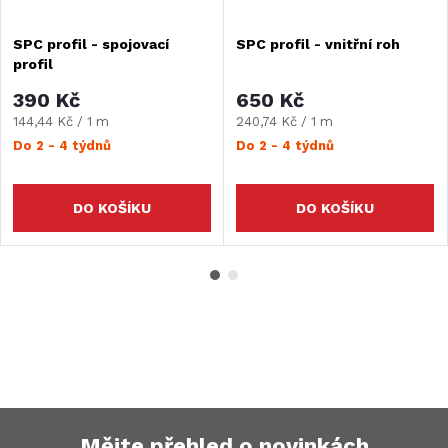
SPC profil - spojovací
SPC profil - vnitřní roh
profil
390 Kč
650 Kč
Měrná
Měrná
144,44 Kč / 1 m
240,74 Kč / 1 m
cena:
cena:
Do 2 - 4 týdnů
Do 2 - 4 týdnů
DO KOŠÍKU
DO KOŠÍKU
Mějte přehled o novinkách