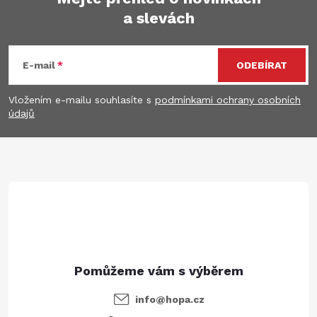
a slevách
Z
á
E-mail
ODEBÍRAT
p
Vložením e-mailu souhlasíte s
podmínkami ochrany osobních
údajů
a
t
í
info
@
hopa.cz