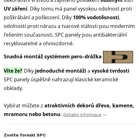
dekorativní vrstvou a zajištěno povlakem
odolným
vůči
UV záření
. Díky tomu má panel vysokou
odolnost proti
poškrábání a poškození. Díky
100% vodotěsnosti
,
odolnosti proti nárazu a tvarové stálosti jsou moderním
řešením současnosti. SPC panely jsou antibakteriální
recyklovatelné a ohnivzdorné.
Snadná montáž systémem pero–drážka
Víte že?
Díky
jednoduché montáži
a
vysoké tvrdosti
SPC panely úspěšně nahrazují klasické keramické
obklady.
Vybírat můžete z
atraktivních dekorů dřeva, kamene,
mramoru nebo betonu
.
Detailní informace
Zvolte formát SPC