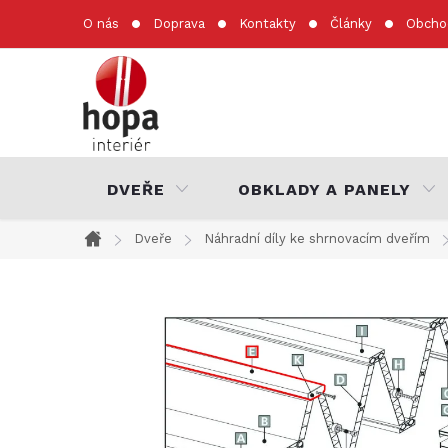
Přejít
O nás
Doprava
Kontakty
Články
Obcho
na
obsah
DVEŘE
OBKLADY A PANELY
Dveře
Náhradní díly ke shrnovacím dveřím
Domů