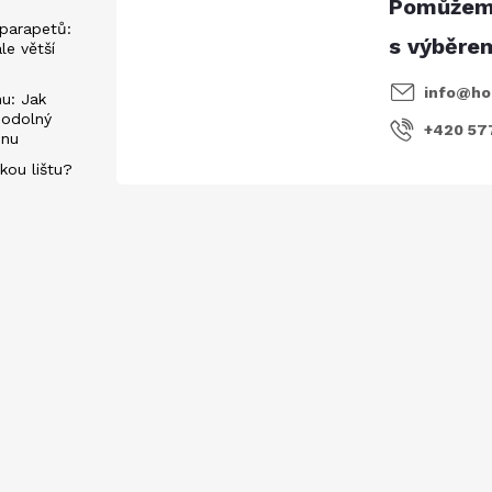
parapetů:
ále větší
info
@
ho
u: Jak
 odolný
+420 57
énu
kou lištu?
evách
E-mail
Vložením e-mailu souhlasíte s
podmí