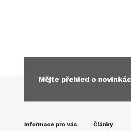
Mějte přehled o novinká
Z
á
p
a
Informace pro vás
Články