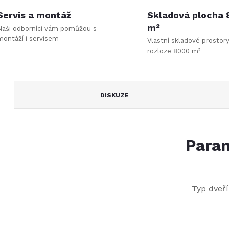
Servis a montáž
Skladová plocha
m²
Naši odborníci vám pomůžou s
montáží i servisem
Vlastní skladové prostor
rozloze 8000 m²
DISKUZE
Param
Typ dveří