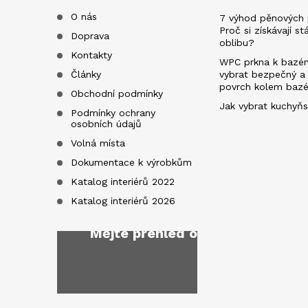
t
O nás
7 výhod pěnových 
Proč si získávají st
Doprava
oblibu?
í
Kontakty
WPC prkna k bazén
Články
vybrat bezpečný a
povrch kolem baz
Obchodní podmínky
Jak vybrat kuchyňs
Podmínky ochrany
osobních údajů
Volná místa
Dokumentace k výrobkům
Katalog interiérů 2022
Katalog interiérů 2026
Mějte přehled o novinkách
a sl