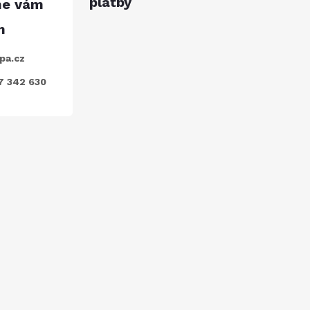
platby
pa.cz
7 342 630
ODEBÍRAT
nkami ochrany osobních údajů