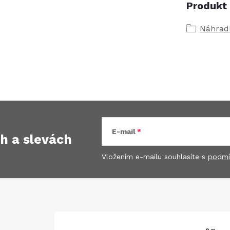
Produkt 
Náhradn
E-mail
ch
a slevách
Vložením e-mailu souhlasíte s
podmí