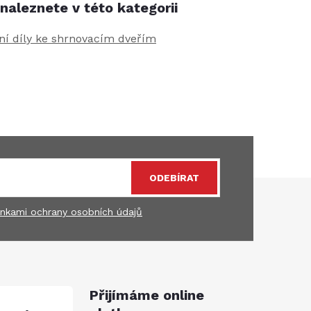
naleznete v této kategorii
í díly ke shrnovacím dveřím
ODEBÍRAT
nkami ochrany osobních údajů
Přijímáme online