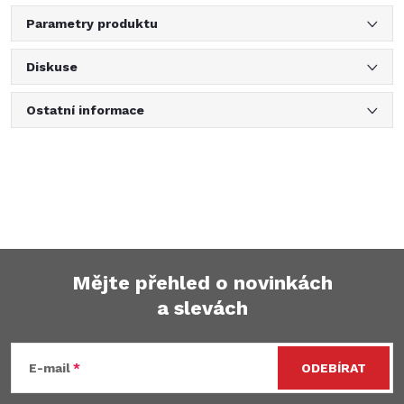
Parametry produktu
Diskuse
Ostatní informace
Mějte přehled o novinkách
a slevách
Z
á
E-mail
ODEBÍRAT