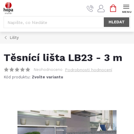
Přejít
NÁKUPNÍ
na
KOŠÍK
obsah
HLEDAT
Lišty
Těsnící lišta LB23 - 3 m
Neohodnoceno
Podrobnosti hodnocení
Kód produktu:
Zvolte variantu