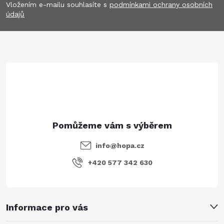
p
Vložením e-mailu souhlasíte s
podmínkami ochrany osobních
údajů
a
t
í
info
@
hopa.cz
+420 577 342 630
Informace pro vás