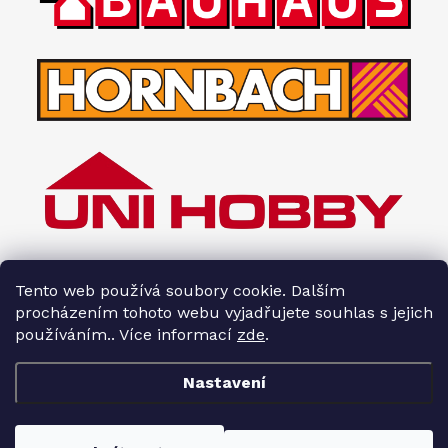
Tento web používá soubory cookie. Dalším
procházením tohoto webu vyjadřujete souhlas s jejich
používáním.. Více informací
zde
.
Nastavení
Copyright 2026
Interiéry HOPA
. Všechna práva vyhrazena.