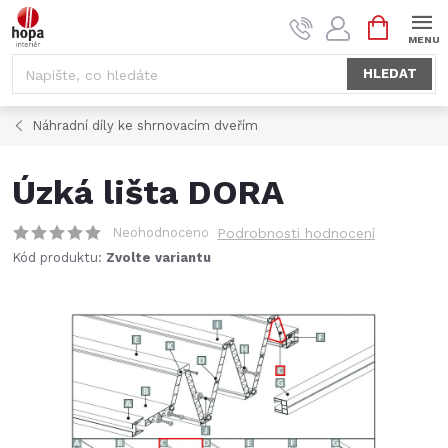
Přejít
NÁKUPNÍ
na
KOŠÍK
obsah
HLEDAT
Náhradní díly ke shrnovacím dveřím
Úzká lišta DORA
Neohodnoceno
Podrobnosti hodnocení
Kód produktu:
Zvolte variantu