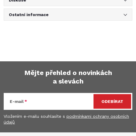
Diskuse
Ostatní informace
Mějte přehled o novinkách
a slevách
Z
á
E-mail
ODEBÍRAT
p
Vložením e-mailu souhlasíte s
podmínkami ochrany osobních
údajů
a