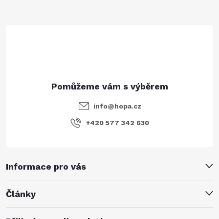
t
í
info
@
hopa.cz
+420 577 342 630
Informace pro vás
Články