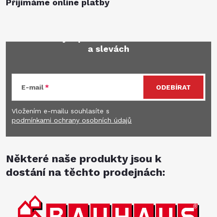
Přijímáme online platby
Mějte přehled o novinkách
a slevách
E-mail
ODEBÍRAT
Vložením e-mailu souhlasíte s
podmínkami ochrany osobních údajů
Některé naše produkty jsou k
dostání na těchto prodejnách: