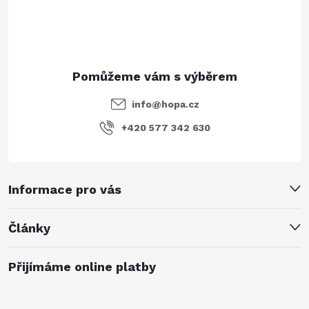
í
info
@
hopa.cz
+420 577 342 630
Informace pro vás
Články
Přijímáme online platby