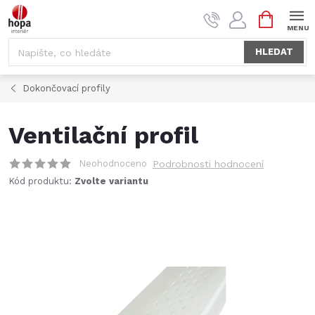
Přejít
NÁKUPNÍ
na
KOŠÍK
obsah
HLEDAT
Dokončovací profily
Ventilační profil
Neohodnoceno
Podrobnosti hodnocení
Kód produktu:
Zvolte variantu