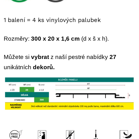
1 balení = 4 ks vinylových palubek
Rozměry:
300 x 20 x 1,6 cm
(d x š x h).
Můžete si
vybrat
z naší pestré nabídky
27
unikátních
dekorů.