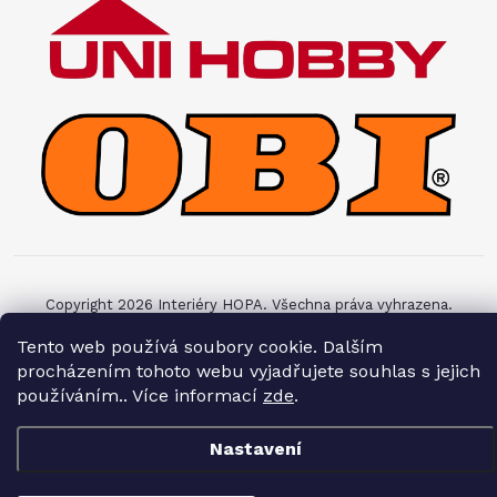
Copyright 2026
Interiéry HOPA
. Všechna práva vyhrazena.
Tento web používá soubory cookie. Dalším
Vytvořil Shoptet
procházením tohoto webu vyjadřujete souhlas s jejich
používáním.. Více informací
zde
.
Nastavení