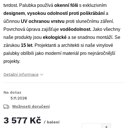
tvrdost. Palubka používá
okenní fólii
s exkluzivním
designem
,
vysokou odolností proti
poškrábání
a
účinnou
UV ochranou vrstvu
proti slunečnímu záření.
Povrchová úprava zajišťuje
voděodolnost.
Jako všechny
naše produkty jsou
ekologické
a se snadnou montáží. Se
zárukou
15
let
. Projektanti a architekti si naše vinylové
palubky oblíbili jako moderní materiál pro nejnáročnější
projekty.
Detailní informace
Na dotaz
5.11.2026
Možnosti doručení
3 577 Kč
/ balení