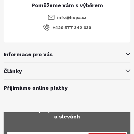
info
@
hopa.cz
+420 577 342 630
Informace pro vás
Články
Přijímáme online platby
Mějte přehled o novinkách
a slevách