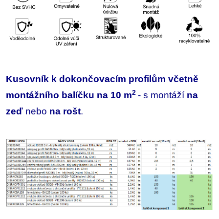
Kusovník k dokončovacím profilům včetně
2
montážního balíčku na 10 m
- s montáží
na
zeď
nebo
na rošt
.