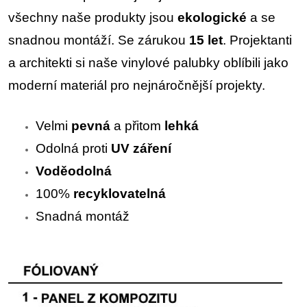
všechny naše produkty jsou
ekologické
a se
snadnou montáží. Se zárukou
15
let
. Projektanti
a architekti si naše vinylové palubky oblíbili jako
moderní materiál pro nejnáročnější projekty.
Velmi
pevná
a přitom
lehká
Odolná proti
UV záření
Voděodolná
100%
recyklovatelná
Snadná montáž