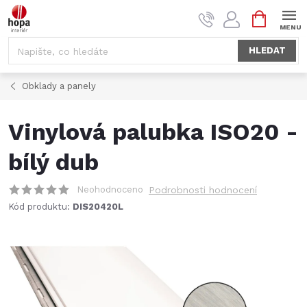
Přejít
NÁKUPNÍ
na
KOŠÍK
obsah
HLEDAT
Obklady a panely
Vinylová palubka ISO20 -
bílý dub
Neohodnoceno
Podrobnosti hodnocení
Kód produktu:
DIS20420L