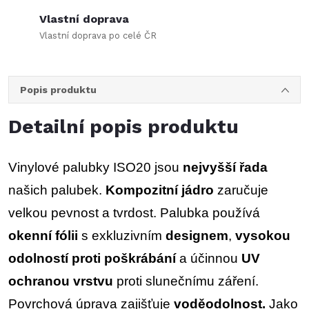
Vlastní doprava
Vlastní doprava po celé ČR
Popis produktu
Detailní popis produktu
Vinylové palubky ISO20 jsou
nejvyšší řada
našich palubek.
Kompozitní jádro
zaručuje
velkou pevnost a tvrdost. Palubka používá
okenní fólii
s exkluzivním
designem
,
vysokou
odolností proti
poškrábání
a účinnou
UV
ochranou vrstvu
proti slunečnímu záření.
Povrchová úprava zajišťuje
voděodolnost.
Jako