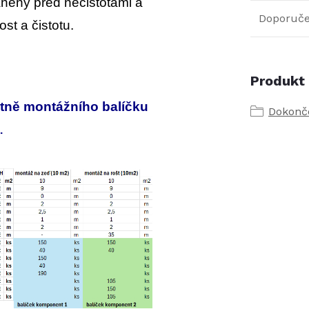
áněny před nečistotami a
Doporuče
ost a čistotu.
Produkt 
tně montážního balíčku
Dokončo
.