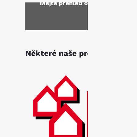
Mějte přehled o novinkách
a sl
Některé naše produkty jsou k