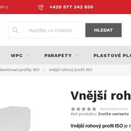
+420 577 342 630
dní podmínky
Podmínky ochrany osobních údajů
Volná místa
HLEDAT
WPC
PARAPETY
PLASTOVÉ PL
končovací profily ISO
Vnější rohový profil ISO
Vnější roh
Neohodnoceno
Kód produktu:
Zvolte variantu
Vnější rohový profil ISO
je 