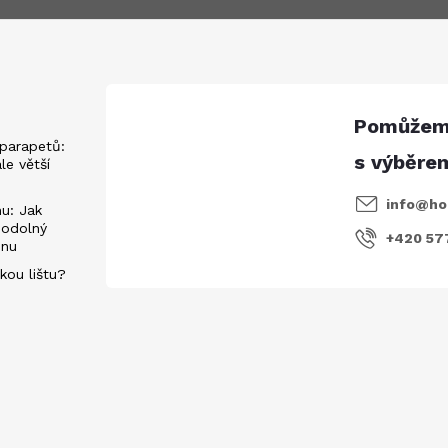
parapetů:
ále větší
info
@
ho
u: Jak
 odolný
+420 57
énu
kou lištu?