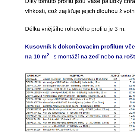
Díky tomuto profilu jsou Vaše palubky chr
vlhkostí, což zajišťuje jejich dlouhou životn
Délka vnějšího rohového profilu je 3 m.
Kusovník k dokončovacím profilům vče
2
na 10 m
- s montáží
na zeď
nebo
na rošt