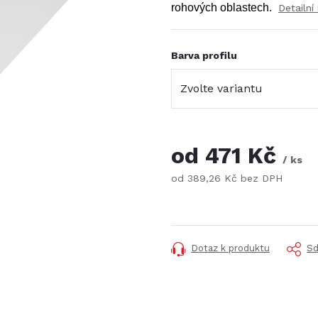
rohových oblastech.
Detailní
Barva profilu
od
471 Kč
/ ks
od
389,26 Kč
bez DPH
Měrná
cena:
Dotaz k produktu
Sd