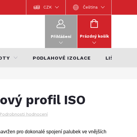
Dokumentace k výrobkům
CZK
Katalog interiérů 2022
Čeština
Katalo
NÁKUPNÍ
KOŠÍK
Prázdný košík
Přihlášení
OTY
PODLAHOVÉ IZOLACE
LIŠTY
ový profil ISO
Podrobnosti hodnocení
navržen pro dokonalé spojení palubek ve vnějších