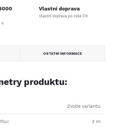
 8000
Vlastní doprava
Vlastní doprava po celé ČR
y o
OSTATNÍ INFORMACE
etry produktu:
Zvolte variantu
filu
:
3 m