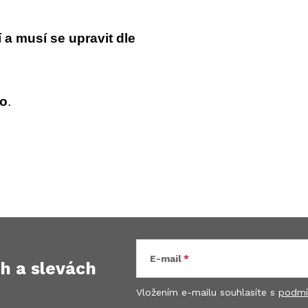
a musí se upravit dle
so
.
E-mail
ch
a slevách
Vložením e-mailu souhlasíte s
podmí