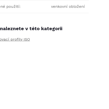
né použití
:
venkovní obložení
naleznete v této kategorii
vací profily ISO