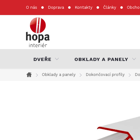
Přejít
O nás
Doprava
Kontakty
Články
Obcho
na
obsah
DVEŘE
OBKLADY A PANELY
Obklady a panely
Dokončovací profily
Do
Domů