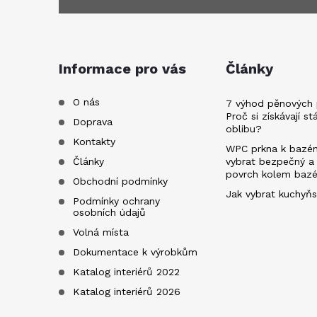
á
p
a
Informace pro vás
Články
t
O nás
7 výhod pěnových 
Proč si získávají st
Doprava
oblibu?
í
Kontakty
WPC prkna k bazén
Články
vybrat bezpečný a
povrch kolem baz
Obchodní podmínky
Jak vybrat kuchyňs
Podmínky ochrany
osobních údajů
Volná místa
Dokumentace k výrobkům
Katalog interiérů 2022
Katalog interiérů 2026