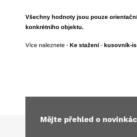
Všechny hodnoty jsou pouze orientační 
konkrétního objektu.
Více naleznete -
Ke stažení
-
kusovník-i
Mějte přehled o novinká
Z