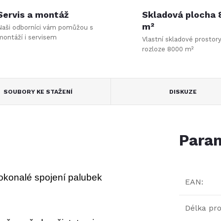
Servis a montáž
Skladová plocha
m²
Naši odborníci vám pomůžou s
montáží i servisem
Vlastní skladové prostor
rozloze 8000 m²
SOUBORY KE STAŽENÍ
DISKUZE
Param
okonalé spojení palubek
EAN
:
Délka pro