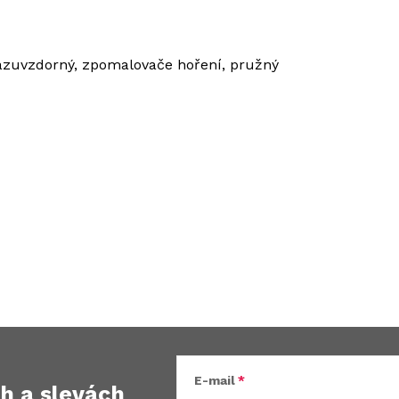
razuvzdorný, zpomalovače hoření, pružný
E-mail
ch
a slevách