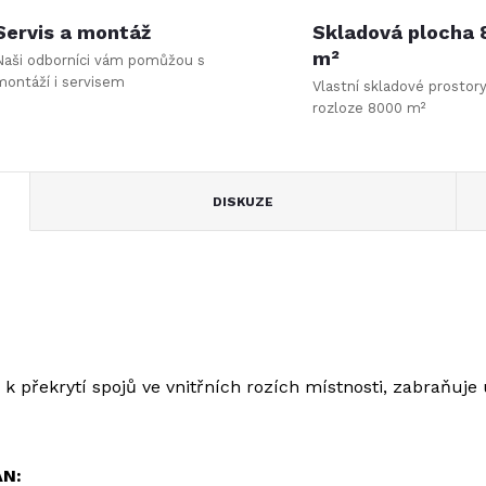
Servis a montáž
Skladová plocha
m²
Naši odborníci vám pomůžou s
montáží i servisem
Vlastní skladové prostor
rozloze 8000 m²
DISKUZE
 k překrytí spojů ve vnitřních rozích místnosti, zabraňuje
AN: