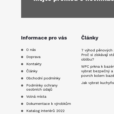
Z
á
p
a
Informace pro vás
Články
t
O nás
7 výhod pěnových 
Proč si získávají st
Doprava
oblibu?
í
Kontakty
WPC prkna k bazén
Články
vybrat bezpečný a
povrch kolem baz
Obchodní podmínky
Jak vybrat kuchyňs
Podmínky ochrany
osobních údajů
Volná místa
Dokumentace k výrobkům
Katalog interiérů 2022