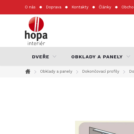
Přejít
O nás
Doprava
Kontakty
Články
Obcho
na
obsah
DVEŘE
OBKLADY A PANELY
Obklady a panely
Dokončovací profily
Do
Domů