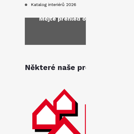
Katalog interiérů 2026
Mějte přehled o novinkách
a sl
Některé naše produkty jsou k