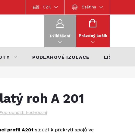
Dokumentace k výrobkům
CZK
Katalog interiérů 2022
Čeština
Katalo
NÁKUPNÍ
KOŠÍK
Prázdný košík
Přihlášení
OTY
PODLAHOVÉ IZOLACE
LIŠTY
latý roh A 201
Podrobnosti hodnocení
cí profil A201
slouží k překrytí spojů ve