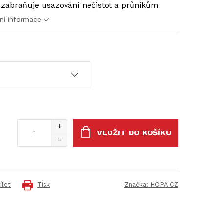
, zabraňuje usazování nečistot a průnikům
lní informace
VLOŽIT DO KOŠÍKU
ílet
Tisk
Značka:
HOPA CZ