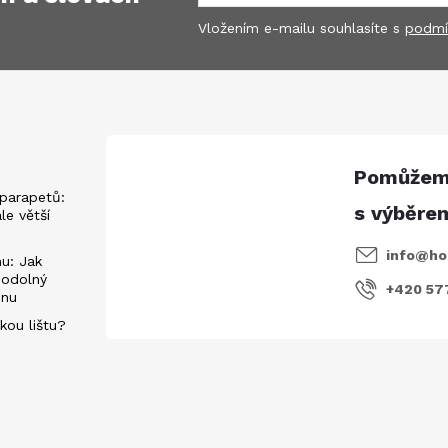
Vložením e-mailu souhlasíte s
podmí
parapetů:
ále větší
info
@
ho
u: Jak
 odolný
+420 57
énu
kou lištu?