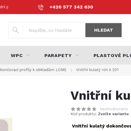
+420 577 342 630
dní podmínky
Podmínky ochrany osobních údajů
Volná místa
HLEDAT
WPC
PARAPETY
PLASTOVÉ PL
končovací profily k obkladům LOME
Vnitřní kulatý roh A 201
Vnitřní ku
Neohodnoceno
Kód produktu:
Zvolte variantu
Vnitřní kulatý dokončova