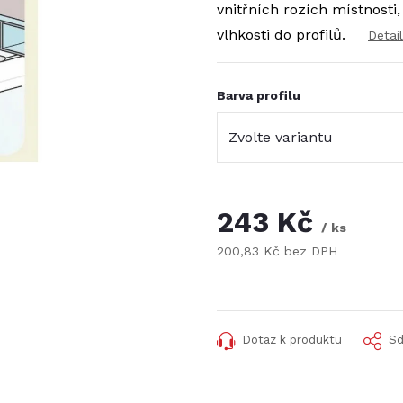
vnitřních rozích místnosti
vlhkosti do profilů.
Detai
Barva profilu
243 Kč
/ ks
200,83 Kč bez DPH
Měrná
cena:
Dotaz k produktu
Sd