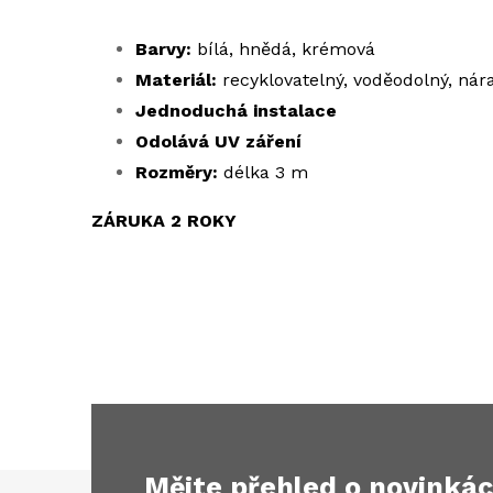
Barvy:
bílá, hnědá, krémová
Materiál:
recyklovatelný, voděodolný, ná
Jednoduchá instalace
Odolává UV záření
Rozměry:
délka 3 m
ZÁRUKA 2 ROKY
Mějte přehled o novinká