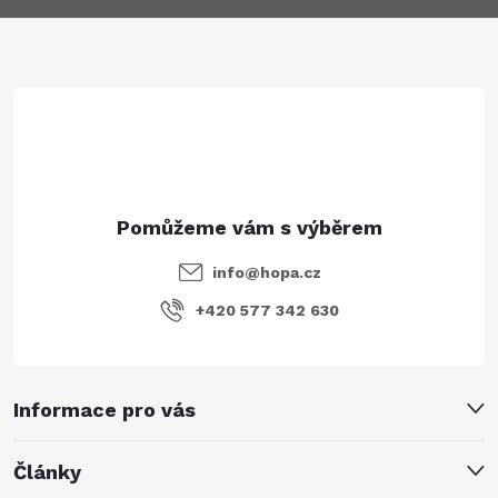
a
t
í
info
@
hopa.cz
+420 577 342 630
Informace pro vás
Články