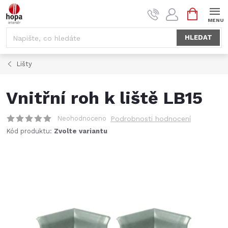
Přejít
NÁKUPNÍ
na
KOŠÍK
obsah
HLEDAT
Lišty
Vnitřní roh k liště LB15
Neohodnoceno
Podrobnosti hodnocení
Kód produktu:
Zvolte variantu