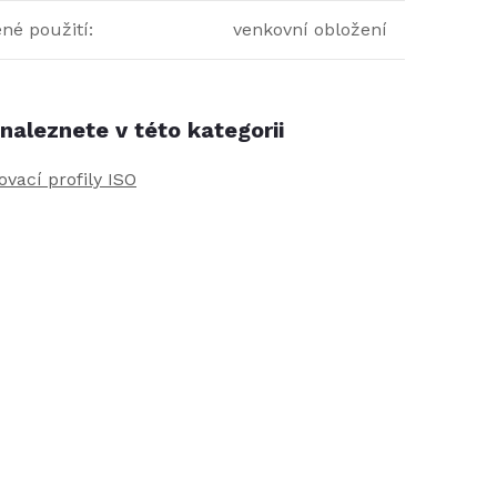
né použití
:
venkovní obložení
naleznete v této kategorii
vací profily ISO