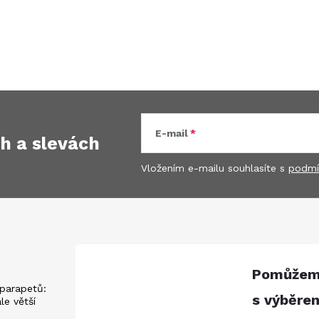
E-mail
ch
a slevách
Vložením e-mailu souhlasíte s
podmí
parapetů:
ále větší