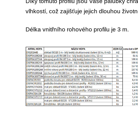
Díky tomuto profilu jsou Vaše palubky chr
vlhkostí, což zajišťuje jejich dlouhou životn
Délka vnitřního rohového profilu je 3 m.