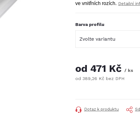
ve vnitřních rozích.
Detailní i
Barva profilu
od
471 Kč
/ ks
od
389,26 Kč
bez DPH
Měrná
cena:
Dotaz k produktu
Sd