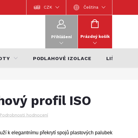
Dokumentace k výrobkům
CZK
Katalog interiérů 2022
Čeština
Katalo
NÁKUPNÍ
KOŠÍK
Prázdný košík
Přihlášení
OTY
PODLAHOVÉ IZOLACE
LIŠTY
hový profil ISO
Podrobnosti hodnocení
uží k elegantnímu překrytí spojů plastových palubek