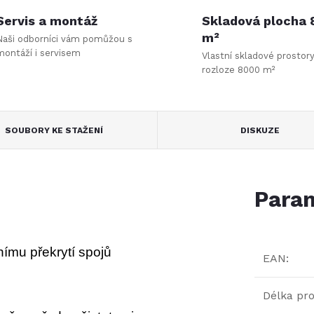
Servis a montáž
Skladová plocha
m²
Naši odborníci vám pomůžou s
montáží i servisem
Vlastní skladové prostor
rozloze 8000 m²
SOUBORY KE STAŽENÍ
DISKUZE
Param
nímu překrytí spojů
EAN
:
Délka pro