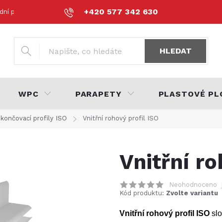
+420 577 342 630
dní podmínky
Podmínky ochrany osobních údajů
Volná místa
HLEDAT
WPC
PARAPETY
PLASTOVÉ PL
končovací profily ISO
Vnitřní rohový profil ISO
Vnitřní ro
Neohodnoceno
Kód produktu:
Zvolte variantu
Vnitřní rohový profil ISO
slo