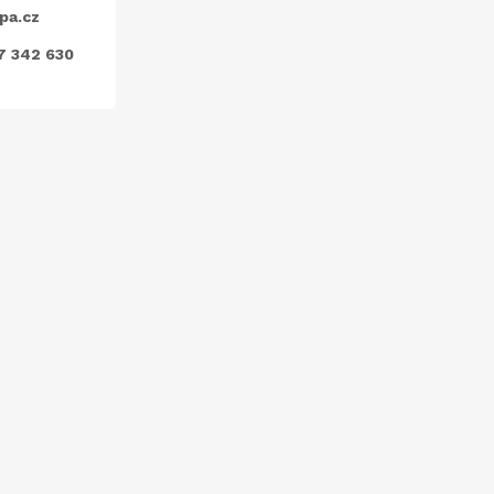
pa.cz
7 342 630
ODEBÍRAT
nkami ochrany osobních údajů