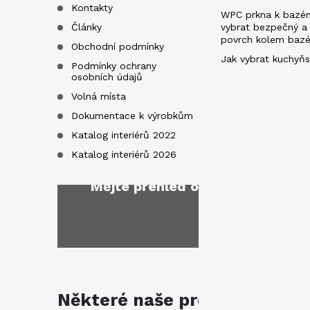
í
Kontakty
WPC prkna k bazén
Články
vybrat bezpečný a
povrch kolem baz
Obchodní podmínky
Jak vybrat kuchyňs
Podmínky ochrany
osobních údajů
Volná místa
Dokumentace k výrobkům
Katalog interiérů 2022
Katalog interiérů 2026
Mějte přehled o novinkách
a sl
Některé naše produkty jsou k