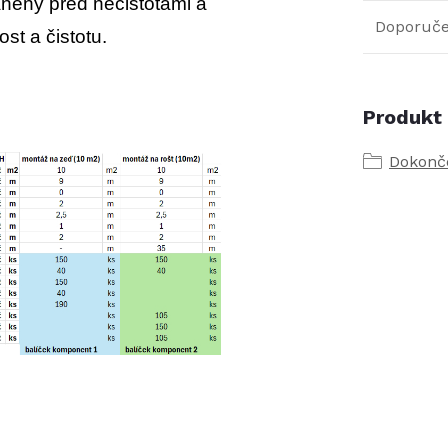
áněny před nečistotami a
Doporuče
ost a čistotu.
Produkt 
Dokončo