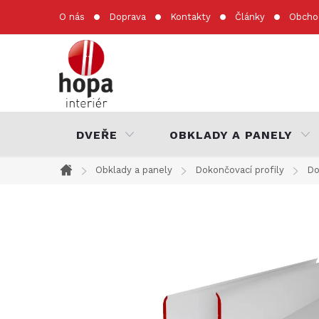
Přejít
O nás
Doprava
Kontakty
Články
Obcho
na
obsah
DVEŘE
OBKLADY A PANELY
Obklady a panely
Dokončovací profily
Do
Domů