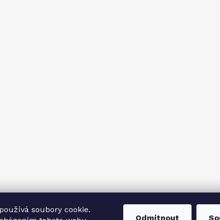
používá soubory cookie.
Odmítnout
So