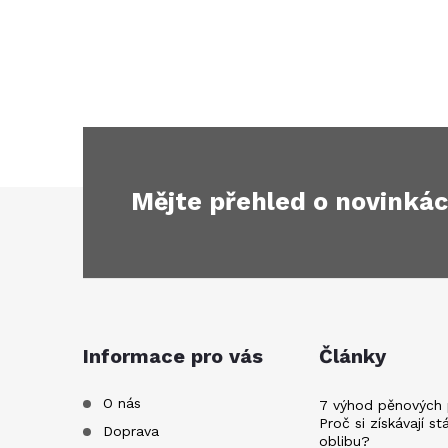
Mějte přehled o novinká
Z
á
p
a
Informace pro vás
Články
t
O nás
7 výhod pěnových 
Proč si získávají st
Doprava
oblibu?