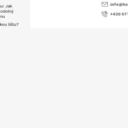
info
@
ho
u: Jak
 odolný
+420 57
énu
kou lištu?
evách
E-mail
Vložením e-mailu souhlasíte s
podmí
 dostání na těchto prodejnách: