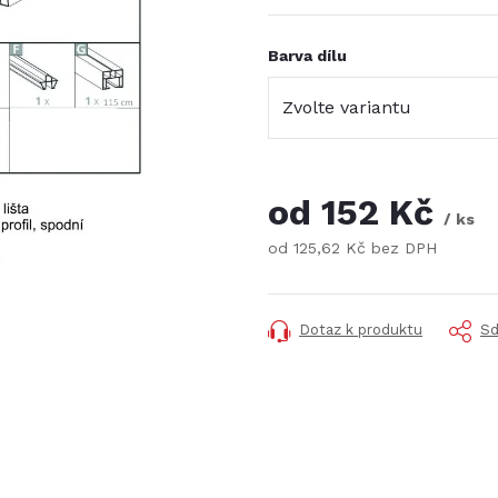
Barva dílu
od
152 Kč
/ ks
od
125,62 Kč
bez DPH
Měrná
cena:
Dotaz k produktu
Sd