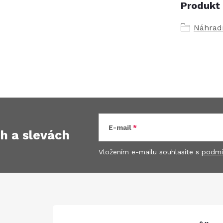
Produkt 
Náhradn
E-mail
ch
a slevách
Vložením e-mailu souhlasíte s
podmí