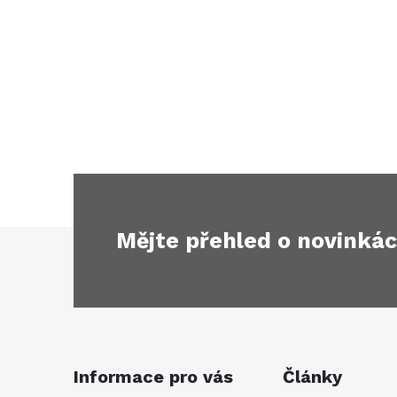
Mějte přehled o novinká
Z
á
p
a
Informace pro vás
Články