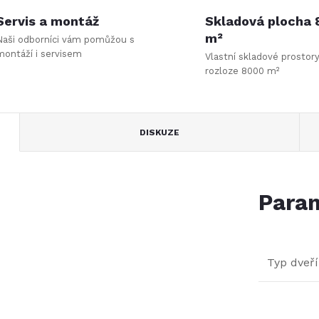
Servis a montáž
Skladová plocha
m²
Naši odborníci vám pomůžou s
montáží i servisem
Vlastní skladové prostor
rozloze 8000 m²
DISKUZE
Param
Typ dveří