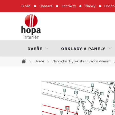
Přejít
O nás
Doprava
Kontakty
Články
Obcho
na
obsah
DVEŘE
OBKLADY A PANELY
Dveře
Náhradní díly ke shrnovacím dveřím
Domů