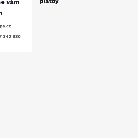
platby
pa.cz
7 342 630
ODEBÍRAT
nkami ochrany osobních údajů