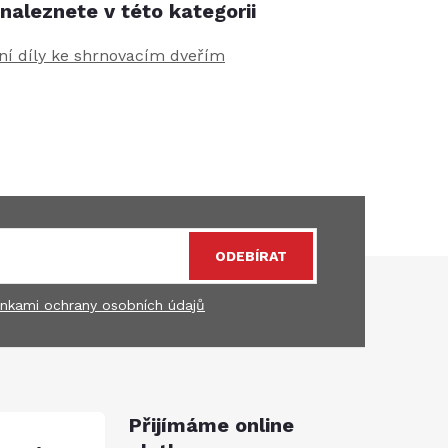
naleznete v této kategorii
í díly ke shrnovacím dveřím
ODEBÍRAT
nkami ochrany osobních údajů
Přijímáme online