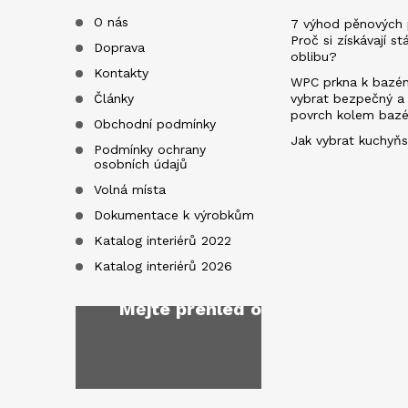
t
O nás
7 výhod pěnových 
Proč si získávají st
Doprava
oblibu?
í
Kontakty
WPC prkna k bazén
Články
vybrat bezpečný a
povrch kolem baz
Obchodní podmínky
Jak vybrat kuchyňs
Podmínky ochrany
osobních údajů
Volná místa
Dokumentace k výrobkům
Katalog interiérů 2022
Katalog interiérů 2026
Mějte přehled o novinkách
a sl