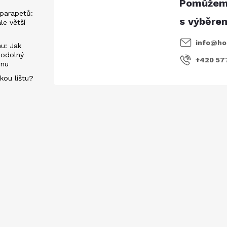
parapetů:
ále větší
info
@
ho
u: Jak
 odolný
+420 57
énu
kou lištu?
evách
E-mail
Vložením e-mailu souhlasíte s
podmí