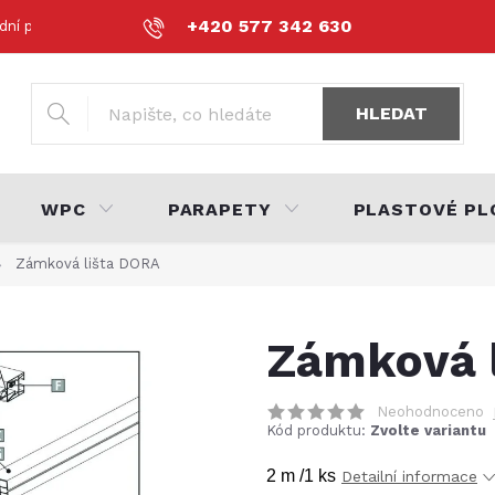
+420 577 342 630
dní podmínky
Podmínky ochrany osobních údajů
Volná místa
HLEDAT
WPC
PARAPETY
PLASTOVÉ PL
Zámková lišta DORA
Zámková 
Neohodnoceno
Kód produktu:
Zvolte variantu
2 m /1 ks
Detailní informace