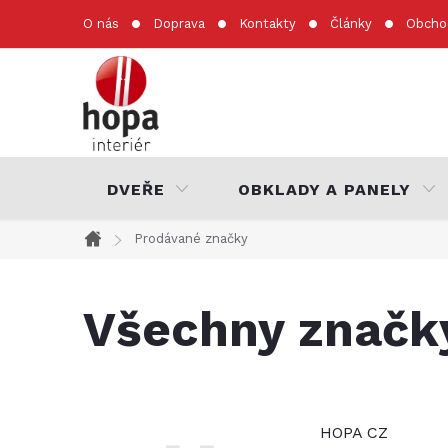
Přejít
O nás
Doprava
Kontakty
Články
Obcho
na
obsah
DVEŘE
OBKLADY A PANELY
Prodávané značky
Domů
Všechny značk
HOPA CZ