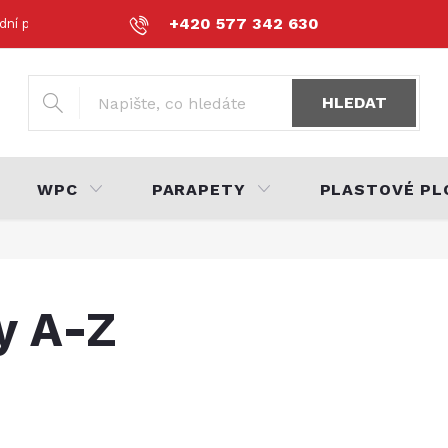
+420 577 342 630
dní podmínky
Podmínky ochrany osobních údajů
Volná místa
HLEDAT
WPC
PARAPETY
PLASTOVÉ PL
y A-Z