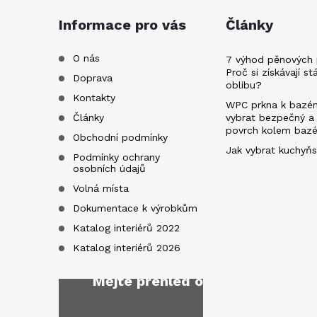
a
Informace pro vás
Články
t
O nás
7 výhod pěnových 
Proč si získávají st
Doprava
oblibu?
í
Kontakty
WPC prkna k bazén
Články
vybrat bezpečný a
povrch kolem baz
Obchodní podmínky
Jak vybrat kuchyňs
Podmínky ochrany
osobních údajů
Volná místa
Dokumentace k výrobkům
Katalog interiérů 2022
Katalog interiérů 2026
Mějte přehled o novinkách
a sl