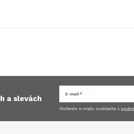
E-mail
ch
a slevách
Vložením e-mailu souhlasíte s
podmí