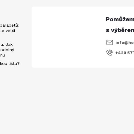
parapetů:
ále větší
info
@
ho
u: Jak
 odolný
+420 57
énu
kou lištu?
evách
E-mail
Vložením e-mailu souhlasíte s
podmí