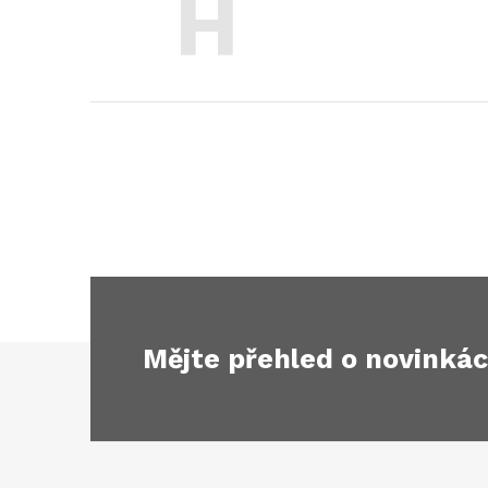
H
Mějte přehled o novinká
Z
á
p