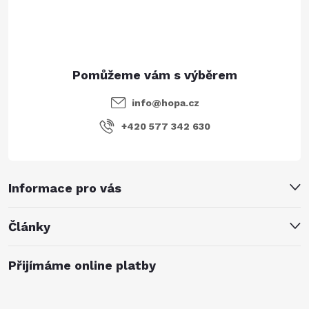
í
info
@
hopa.cz
+420 577 342 630
Informace pro vás
Články
Přijímáme online platby