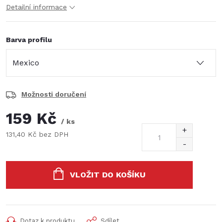
Detailní informace
Barva profilu
Možnosti doručení
159 Kč
/ ks
131,40 Kč bez DPH
Měrná
cena:
VLOŽIT DO KOŠÍKU
Dotaz k produktu
Sdílet