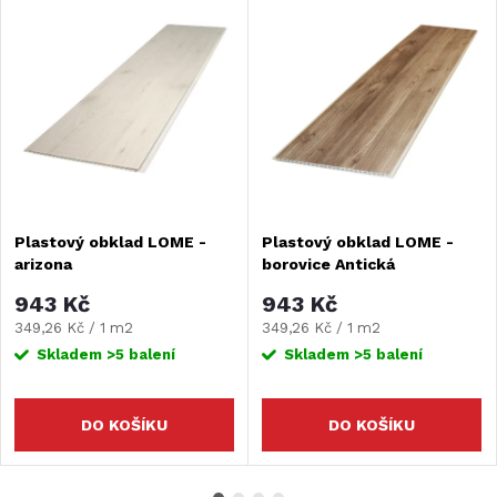
Plastový obklad LOME -
Plastový obklad LOME -
arizona
borovice Antická
943 Kč
943 Kč
Měrná
Měrná
349,26 Kč / 1 m2
349,26 Kč / 1 m2
cena:
cena:
Skladem
>5 balení
Skladem
>5 balení
DO KOŠÍKU
DO KOŠÍKU