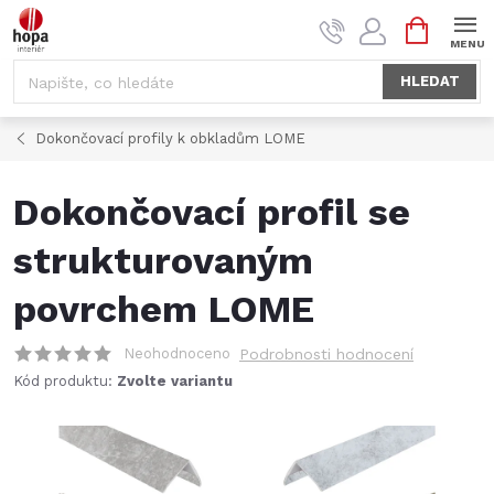
Přejít
NÁKUPNÍ
na
KOŠÍK
obsah
HLEDAT
Dokončovací profily k obkladům LOME
Dokončovací­ profil se
strukturovaným
povrchem LOME
Neohodnoceno
Podrobnosti hodnocení
Kód produktu:
Zvolte variantu