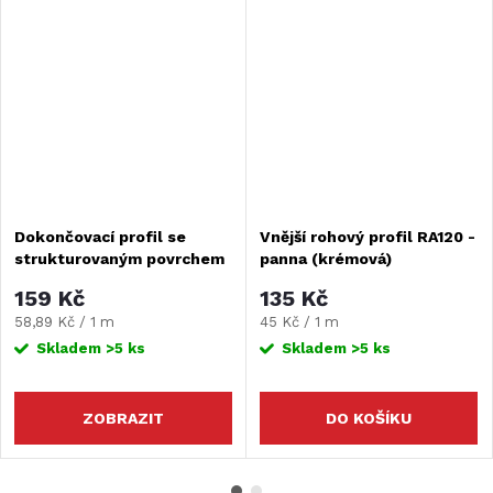
Dokončovací­ profil se
Vnější rohový profil RA120 -
strukturovaným povrchem
panna (krémová)
LOME
159 Kč
135 Kč
Měrná
Měrná
58,89 Kč / 1 m
45 Kč / 1 m
cena:
cena:
Skladem
>5 ks
Skladem
>5 ks
ZOBRAZIT
DO KOŠÍKU