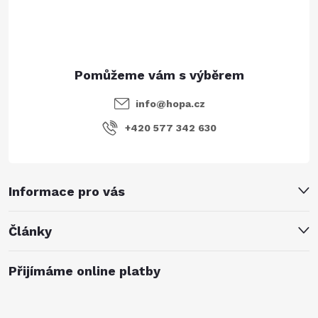
í
info
@
hopa.cz
+420 577 342 630
Informace pro vás
Články
Přijímáme online platby