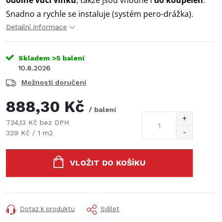
odolné vůči vlhku
, takže jsou vhodné i
do koupelen
.
Snadno a rychle se instaluje (systém pero-drážka).
Detailní informace
Skladem
>5 balení
10.8.2026
Možnosti doručení
888,30 Kč
/ balení
734,13 Kč bez DPH
Měrná
329 Kč / 1 m2
cena:
VLOŽIT DO KOŠÍKU
Dotaz k produktu
Sdílet