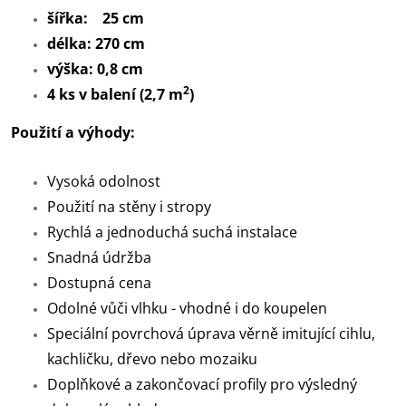
šířka: 25 cm
délka: 270 cm
výška: 0,8 cm
2
4 ks v balení (2,7 m
)
Použití a výhody:
Vysoká odolnost
Použití na stěny i stropy
Rychlá a jednoduchá suchá instalace
Snadná údržba
Dostupná cena
Odolné vůči vlhku - vhodné i do koupelen
Speciální povrchová úprava věrně imitující cihlu,
kachličku, dřevo nebo mozaiku
Doplňkové a zakončovací profily pro výsledný