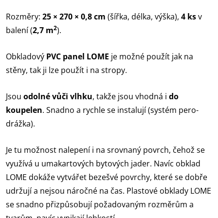
Rozměry:
25 × 270 × 0,8 cm
(šířka, délka, výška),
4 ks
v
2
balení (
2,7 m
).
Obkladový
PVC panel
LOME
je možné použít jak na
stěny, tak ji lze použít i na stropy.
Jsou
odolné vůči vlhku
, takže jsou vhodná i
do
koupelen
. Snadno a rychle se instalují (systém pero-
drážka).
Je tu možnost nalepení i na srovnaný povrch, čehož se
využívá u umakartových bytových jader. Navíc obklad
LOME dokáže vytvářet bezešvé povrchy, které se dobře
udržují a nejsou náročné na čas. Plastové obklady LOME
se snadno přizpůsobují požadovaným rozměrům a