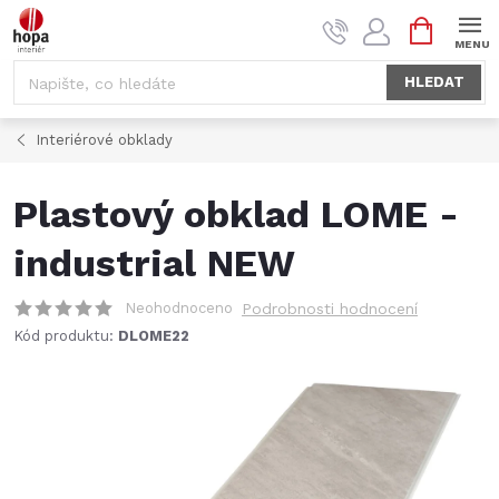
Přejít
NÁKUPNÍ
na
KOŠÍK
obsah
HLEDAT
Interiérové obklady
Plastový obklad LOME -
industrial NEW
Neohodnoceno
Podrobnosti hodnocení
Kód produktu:
DLOME22