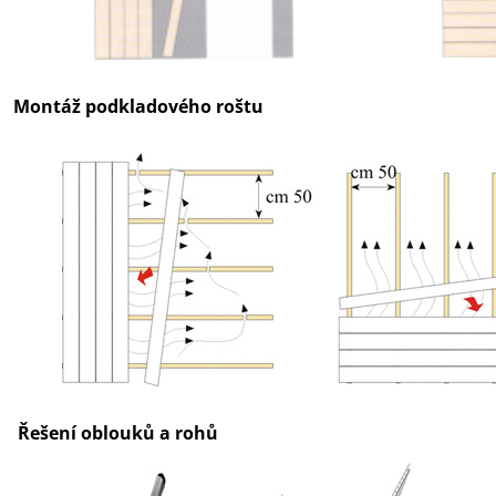
Montáž podkladového roštu
Řešení oblouků a rohů