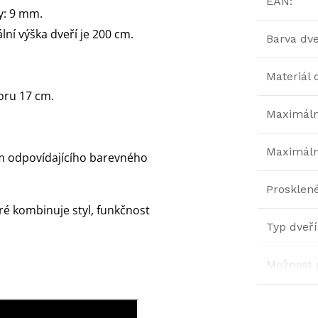
EAN
:
y: 9 mm.
lní výška dveří je 200 cm.
Barva dve
Materiál 
oru 17 cm.
Maximální
Maximáln
m odpovídajícího barevného
Prosklen
ré kombinuje styl, funkčnost
Typ dveří
Možnost 