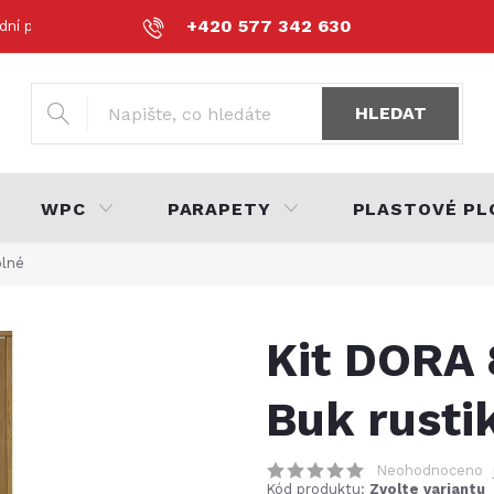
+420 577 342 630
dní podmínky
Podmínky ochrany osobních údajů
Volná místa
HLEDAT
WPC
PARAPETY
PLASTOVÉ PL
plné
Kit DORA 
Buk rusti
Neohodnoceno
Kód produktu:
Zvolte variantu