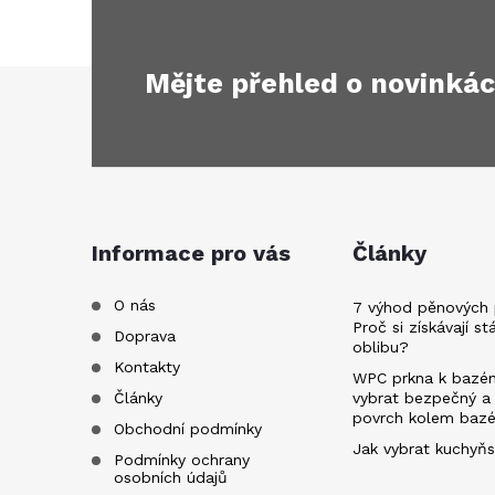
Mějte přehled o novinká
Z
á
p
a
Informace pro vás
Články
t
O nás
7 výhod pěnových 
Proč si získávají st
Doprava
oblibu?
í
Kontakty
WPC prkna k bazén
Články
vybrat bezpečný a
povrch kolem baz
Obchodní podmínky
Jak vybrat kuchyňs
Podmínky ochrany
osobních údajů