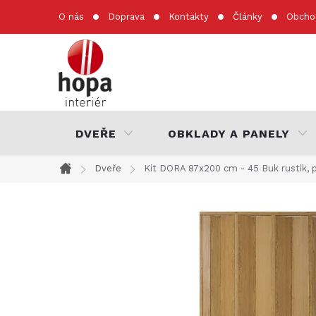
Přejít
O nás
Doprava
Kontakty
Články
Obcho
na
obsah
DVEŘE
OBKLADY A PANELY
Dveře
Kit DORA 87x200 cm - 45 Buk rustik, 
Domů