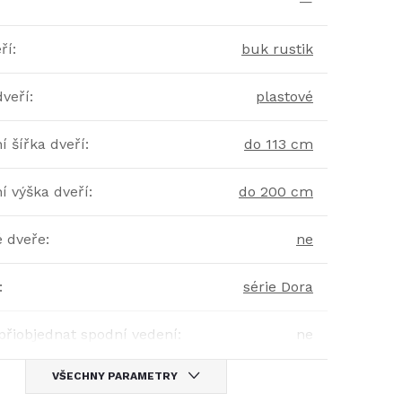
—
ří
:
buk rustik
dveří
:
plastové
 šířka dveří
:
do 113 cm
í výška dveří
:
do 200 cm
é dveře
:
ne
:
série Dora
přiobjednat spodní vedení
:
ne
VŠECHNY PARAMETRY