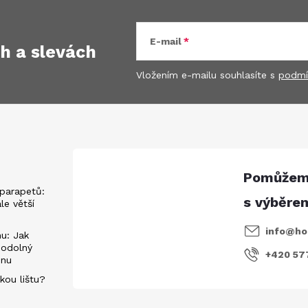
E-mail
ch
a slevách
Vložením e-mailu souhlasíte s
podmí
parapetů:
ále větší
info
@
ho
u: Jak
 odolný
+420 57
énu
kou lištu?