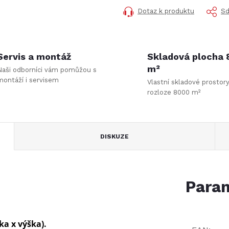
Dotaz k produktu
Sd
Servis a montáž
Skladová plocha
m²
Naši odborníci vám pomůžou s
montáží i servisem
Vlastní skladové prostor
rozloze 8000 m²
DISKUZE
Param
ka x výška).