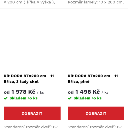
× 200 cm ( šířka × výška ),
Rozměr lamely: 13 x 200 cm,
tloušťka lamely: 9 mm.
tloušťka lamely: 9 mm.
Dveře je nutné před montáží
upravit.
Kit DORA 87x200 cm - 11
Kit DORA 87x200 cm - 11
Bříza, 3 řady skel
Bříza, plné
1 978 Kč
1 498 Kč
od
od
/ ks
/ ks
Skladem
>5 ks
Skladem
>5 ks
ZOBRAZIT
ZOBRAZIT
Standardní rozměr dveří: 87
Standardní rozměr dveří: 87