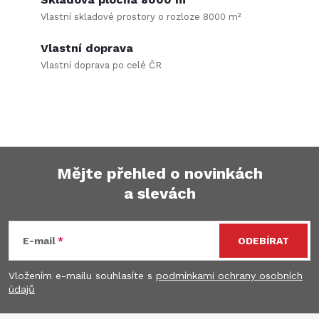
s
Vlastní skladové prostory o rozloze 8000 m²
u
Vlastní doprava
Vlastní doprava po celé ČR
Mějte přehled o novinkách
a slevách
Z
á
E-mail
ODEBÍRAT
p
Vložením e-mailu souhlasíte s
podmínkami ochrany osobních
údajů
a