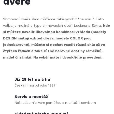
dveře
c
o
í
v
á
Shrnovací dveře Vám můžeme také vyrobit "na míru". Tato
p
volba je možná u typu shrnovacích dveří Luciana a Elvira,
kde
n
r
si můžete navolit libovolnou kombinaci vzhledu (modely
í
DESIGN imitují vzhled dřeva, modely COLOR jsou
v
jednobarevné), můžete si nechat vsadit různá skla až ve
čtyřech řadách a také různé barevné odstíny rámečků,
k
madel či zámků. Na výběr máte i dvoukřídlé provedení.
y
v
Již 28 let na trhu
ý
Česká firma od roku 1997
p
Servis a montáž
i
Naši odborníci vám pomůžou s montáží i servisem
Skladová plocha 8000 m²