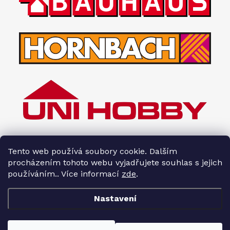
Tento web používá soubory cookie. Dalším
procházením tohoto webu vyjadřujete souhlas s jejich
používáním.. Více informací
zde
.
Nastavení
Copyright 2026
Interiéry HOPA
. Všechna práva vyhrazena.