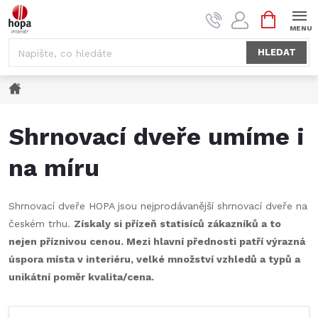
Přejít
NÁKUPNÍ
na
KOŠÍK
obsah
HLEDAT
Domů
Shrnovací dveře umíme i
na míru
Shrnovací dveře HOPA jsou nejprodávanější shrnovací dveře na
českém trhu.
Získaly si přízeň statisíců zákazníků a to
nejen příznivou cenou. Mezi hlavní přednosti patří výrazná
úspora místa v interiéru, velké množství vzhledů a typů a
unikátní poměr kvalita/cena.