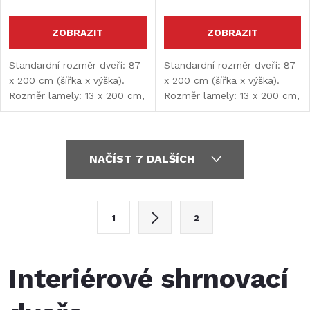
ZOBRAZIT
ZOBRAZIT
Standardní rozměr dveří: 87
Standardní rozměr dveří: 87
x 200 cm (šířka x výška).
x 200 cm (šířka x výška).
Rozměr lamely: 13 x 200 cm,
Rozměr lamely: 13 x 200 cm,
tloušťka lamely: 9 mm.
tloušťka lamely: 9 mm.
O
NAČÍST 7 DALŠÍCH
v
l
S
1
2
t
á
r
d
á
Interiérové shrnovací
a
n
k