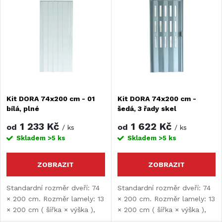
z
ý
Nejprodávanější
e
Abecedně
p
n
i
í
s
Kit DORA 74x200 cm - 01
Kit DORA 74x200 cm -
p
bílá, plné
šedá, 3 řady skel
p
r
1 233 Kč
1 622 Kč
od
od
/ ks
/ ks
r
Skladem
>5 ks
Skladem
>5 ks
o
o
ZOBRAZIT
ZOBRAZIT
d
d
Standardní rozměr dveří: 74
Standardní rozměr dveří: 74
× 200 cm. Rozměr lamely: 13
× 200 cm. Rozměr lamely: 13
u
× 200 cm ( šířka × výška ),
× 200 cm ( šířka × výška ),
u
tloušťka lamely: 9 mm.
tloušťka lamely: 9 mm.