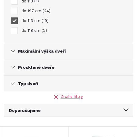
do 113
1
do 197 cm
24
do 113 cm
19
do 118 cm
2
Maximální výška dveří
Prosklené dveře
Typ dveří
Zrušit filtry
Ř
Doporučujeme
a
Nejlevnější
V
Nejdražší