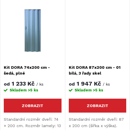
k
Dveře je nutné před montáží
Dveře je nutné před montáží
k
upravit.
upravit.
t
t
ů
ů
Kit DORA 74x200 cm -
Kit DORA 87x200 cm - 01
šedá, plné
bílá, 3 řady skel
1 233 Kč
1 947 Kč
od
od
/ ks
/ ks
Skladem
>5 ks
Skladem
>5 ks
ZOBRAZIT
ZOBRAZIT
Standardní rozměr dveří: 74
Standardní rozměr dveří: 87
× 200 cm. Rozměr lamely: 13
x 200 cm (šířka x výška).