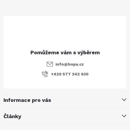
t
í
info
@
hopa.cz
+420 577 342 630
Informace pro vás
Články