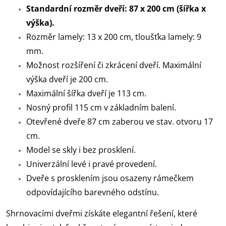
Standardní rozměr dveří: 87 x 200 cm (šířka x
výška).
Rozměr lamely: 13 x 200 cm, tloušťka lamely: 9
mm.
Možnost rozšíření či zkrácení dveří. Maximální
výška dveří je 200 cm.
Maximální šířka dveří je 113 cm.
Nosný profil 115 cm v základním balení.
Otevřené dveře 87 cm zaberou ve stav. otvoru 17
cm.
Model se skly i bez prosklení.
Univerzální levé i pravé provedení.
Dveře s prosklením jsou osazeny rámečkem
odpovídajícího barevného odstínu.
Shrnovacími dveřmi získáte elegantní řešení, které