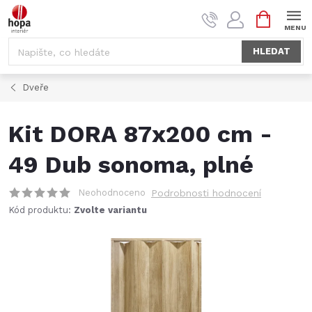
Přejít
NÁKUPNÍ
na
KOŠÍK
obsah
HLEDAT
Dveře
Kit DORA 87x200 cm -
49 Dub sonoma, plné
Neohodnoceno
Podrobnosti hodnocení
Kód produktu:
Zvolte variantu