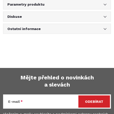
Parametry produktu
Diskuse
Ostatní informace
Mějte přehled o novinkách
a slevách
Z
á
E-mail
ODEBÍRAT