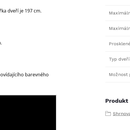
řka dveří je 197 cm.
Maximální
Maximáln
.
Prosklen
Typ dveří
ovídajícího barevného
Možnost 
Produkt 
Shrnov