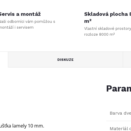
Servis a montáž
Skladová plocha
m²
Naši odborníci vám pomůžou s
montáží i servisem
Vlastní skladové prostor
rozloze 8000 m²
DISKUZE
Param
Barva dve
loušťka lamely 10 mm.
Materiál 