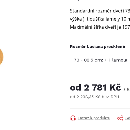
Standardní rozměr dveří 73
výška ), tloušťka lamely 10
Maximální šířka dveří je 19
Rozměr Luciana prosklené
od
2 781 Kč
/ k
od
2 298,35 Kč
bez DPH
Měrná
cena:
Dotaz k produktu
Sd