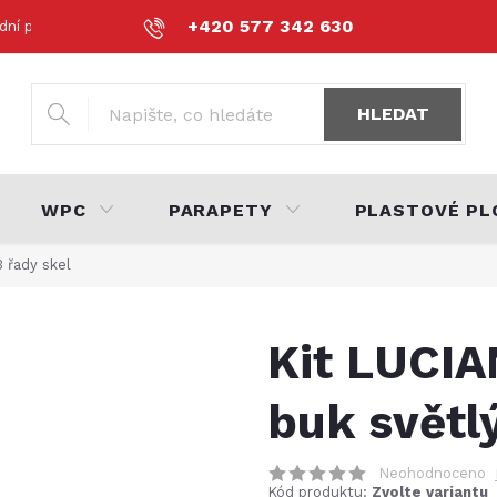
+420 577 342 630
dní podmínky
Podmínky ochrany osobních údajů
Volná místa
HLEDAT
WPC
PARAPETY
PLASTOVÉ PL
 řady skel
Kit LUCIA
buk světlý
Neohodnoceno
Kód produktu:
Zvolte variantu