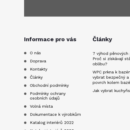
á
p
a
Informace pro vás
Články
t
O nás
7 výhod pěnových 
Proč si získávají st
Doprava
oblibu?
í
Kontakty
WPC prkna k bazén
Články
vybrat bezpečný a
povrch kolem baz
Obchodní podmínky
Jak vybrat kuchyňs
Podmínky ochrany
osobních údajů
Volná místa
Dokumentace k výrobkům
Katalog interiérů 2022