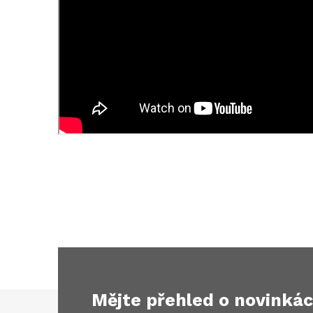
Mějte přehled o novinká
Z