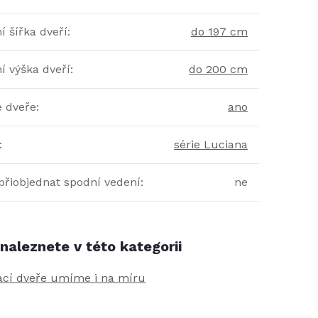
 šířka dveří
:
do 197 cm
í výška dveří
:
do 200 cm
é dveře
:
ano
:
série Luciana
přiobjednat spodní vedení
:
ne
naleznete v této kategorii
ací dveře umíme i na míru