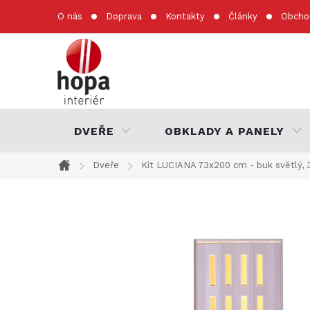
Přejít
O nás
Doprava
Kontakty
Články
Obcho
na
obsah
DVEŘE
OBKLADY A PANELY
Dveře
Kit LUCIANA 73x200 cm - buk světlý, 3
Domů