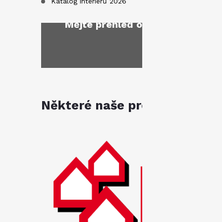
Katalog interiérů 2026
Mějte přehled o novinkách
a sl
Některé naše produkty jsou k