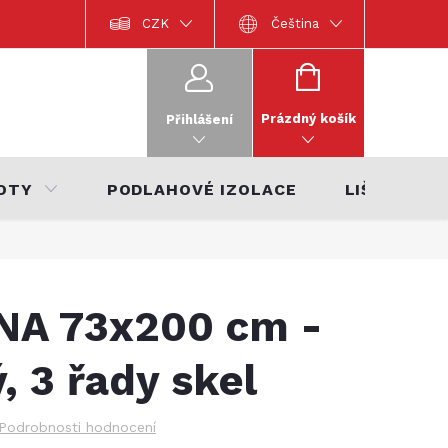
Dokumentace k výrobkům
CZK
Katalog interiérů 2022
Čeština
Katalo
NÁKUPNÍ
KOŠÍK
Prázdný košík
Přihlášení
OTY
PODLAHOVÉ IZOLACE
LIŠTY
NA 73x200 cm -
, 3 řady skel
Podrobnosti hodnocení