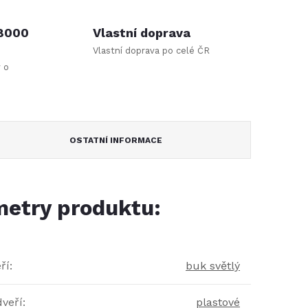
 8000
Vlastní doprava
Vlastní doprava po celé ČR
y o
OSTATNÍ INFORMACE
etry produktu:
ří
:
buk světlý
dveří
:
plastové