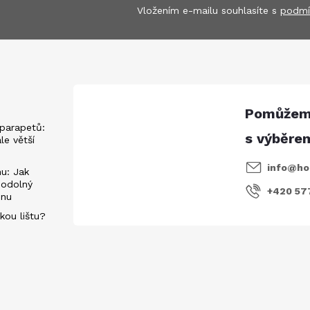
Vložením e-mailu souhlasíte s
podmí
parapetů:
ále větší
info
@
ho
u: Jak
 odolný
+420 57
énu
kou lištu?