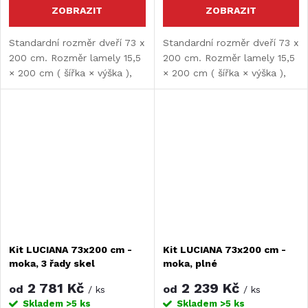
ZOBRAZIT
ZOBRAZIT
Standardní rozměr dveří 73 x
Standardní rozměr dveří 73 x
200 cm. Rozměr lamely 15,5
200 cm. Rozměr lamely 15,5
× 200 cm ( šířka × výška ),
× 200 cm ( šířka × výška ),
tloušťka lamely 10 mm.
tloušťka lamely 10 mm.
Možnost rozšíření či zkrácení
Možnost rozšíření či zkrácení
dveří. Maximální šířka dveří je
dveří. Maximální šířka dveří je
197 cm.
197 cm.
Kit LUCIANA 73x200 cm -
Kit LUCIANA 73x200 cm -
moka, 3 řady skel
moka, plné
2 781 Kč
2 239 Kč
od
od
/ ks
/ ks
Skladem
>5 ks
Skladem
>5 ks