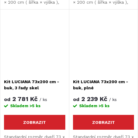
× 200 cm ( šířka × výška ),
× 200 cm ( šířka × výška ),
tloušťka lamely 10 mm.
tloušťka lamely 10 mm.
Možnost rozšíření či zkrácení
Možnost rozšíření či zkrácení
dveří. Maximální šířka dveří je
dveří. Maximální šířka dveří je
197 cm.
197 cm.
Kit LUCIANA 73x200 cm -
Kit LUCIANA 73x200 cm -
buk, 3 řady skel
buk, plné
2 781 Kč
2 239 Kč
od
od
/ ks
/ ks
Skladem
>5 ks
Skladem
>5 ks
ZOBRAZIT
ZOBRAZIT
Standardní rozměr dveří 73 x
Standardní rozměr dveří 73 x