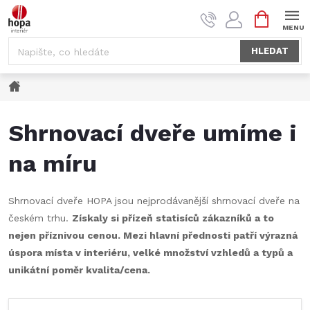
Přejít
NÁKUPNÍ
na
KOŠÍK
obsah
HLEDAT
Domů
Shrnovací dveře umíme i
na míru
Shrnovací dveře HOPA jsou nejprodávanější shrnovací dveře na
českém trhu.
Získaly si přízeň statisíců zákazníků a to
nejen příznivou cenou. Mezi hlavní přednosti patří výrazná
úspora místa v interiéru, velké množství vzhledů a typů a
unikátní poměr kvalita/cena.