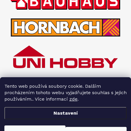
Tento web používá soubory cookie. Dalším
procházením tohoto webu vyjadřujete souhlas s jejich
používáním.. Více informací
zde
.
Nastavení
Copyright 2026
Interiéry HOPA
. Všechna práva vyhrazena.