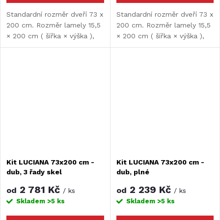
Standardní rozměr dveří 73 x
Standardní rozměr dveří 73 x
200 cm. Rozměr lamely 15,5
200 cm. Rozměr lamely 15,5
× 200 cm ( šířka × výška ),
× 200 cm ( šířka × výška ),
tloušťka lamely 10 mm.
tloušťka lamely 10 mm.
Možnost rozšíření či zkrácení
Možnost rozšíření či zkrácení
dveří. Maximální šířka dveří je
dveří. Maximální šířka dveří je
197 cm.
197 cm.
Kit LUCIANA 73x200 cm -
Kit LUCIANA 73x200 cm -
dub, 3 řady skel
dub, plné
2 781 Kč
2 239 Kč
od
od
/ ks
/ ks
Skladem
>5 ks
Skladem
>5 ks