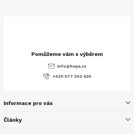
t
í
info
@
hopa.cz
+420 577 342 630
Informace pro vás
Články