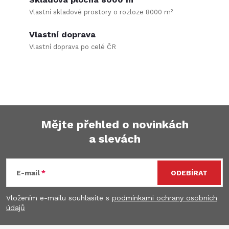
s
Vlastní skladové prostory o rozloze 8000 m²
u
Vlastní doprava
Vlastní doprava po celé ČR
Mějte přehled o novinkách
a slevách
Z
á
E-mail
ODEBÍRAT
p
Vložením e-mailu souhlasíte s
podmínkami ochrany osobních
údajů
a