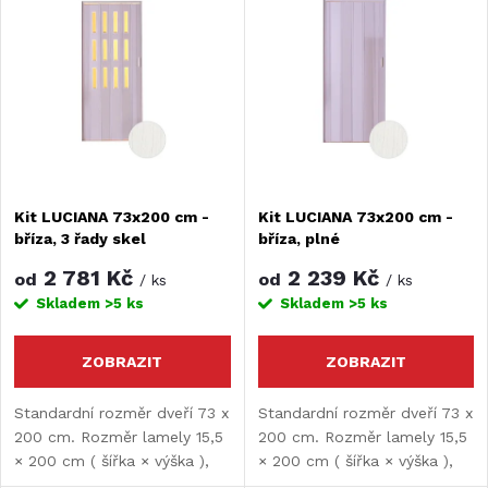
z
ý
Nejprodávanější
e
Abecedně
p
n
i
í
s
Kit LUCIANA 73x200 cm -
Kit LUCIANA 73x200 cm -
p
bříza, 3 řady skel
bříza, plné
p
r
2 781 Kč
2 239 Kč
od
od
/ ks
/ ks
r
Skladem
>5 ks
Skladem
>5 ks
o
o
ZOBRAZIT
ZOBRAZIT
d
d
Standardní rozměr dveří 73 x
Standardní rozměr dveří 73 x
200 cm. Rozměr lamely 15,5
200 cm. Rozměr lamely 15,5
u
× 200 cm ( šířka × výška ),
× 200 cm ( šířka × výška ),
u
tloušťka lamely 10 mm.
tloušťka lamely 10 mm.