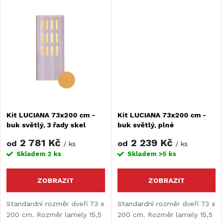
k
Možnost rozšíření či zkrácení
Možnost rozšíření či zkrácení
k
dveří. Maximální šířka dveří je
dveří. Maximální šířka dveří je
t
197 cm.
197 cm.
t
ů
ů
Kit LUCIANA 73x200 cm -
Kit LUCIANA 73x200 cm -
buk světlý, 3 řady skel
buk světlý, plné
2 781 Kč
2 239 Kč
od
od
/ ks
/ ks
Skladem
2 ks
Skladem
>5 ks
ZOBRAZIT
ZOBRAZIT
Standardní rozměr dveří 73 x
Standardní rozměr dveří 73 x
200 cm. Rozměr lamely 15,5
200 cm. Rozměr lamely 15,5