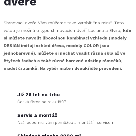
dveře
c
o
í
v
á
Shrnovací dveře Vám můžeme také vyrobit "na míru". Tato
p
volba je možná u typu shrnovacích dveří Luciana a Elvira,
kde
n
r
si můžete navolit libovolnou kombinaci vzhledu (modely
í
DESIGN imitují vzhled dřeva, modely COLOR jsou
v
jednobarevné), můžete si nechat vsadit různá skla až ve
čtyřech řadách a také různé barevné odstíny rámečků,
k
madel či zámků. Na výběr máte i dvoukřídlé provedení.
y
v
Již 28 let na trhu
ý
Česká firma od roku 1997
p
Servis a montáž
i
Naši odborníci vám pomůžou s montáží i servisem
Skladová plocha 8000 m²