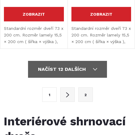
ZOBRAZIT
ZOBRAZIT
Standardní rozměr dveří 73 x
Standardní rozměr dveří 73 x
200 cm. Rozměr lamely 15,5
200 cm. Rozměr lamely 15,5
× 200 cm ( šířka × výška ),
× 200 cm ( šířka × výška ),
tloušťka lamely 10 mm.
tloušťka lamely 10 mm.
Možnost rozšíření či zkrácení
Možnost rozšíření či zkrácení
dveří. Maximální šířka dveří je
dveří. Maximální šířka dveří je
O
197 cm.
197 cm.
NAČÍST 12 DALŠÍCH
v
l
S
1
2
t
á
r
d
á
Interiérové shrnovací
a
n
k