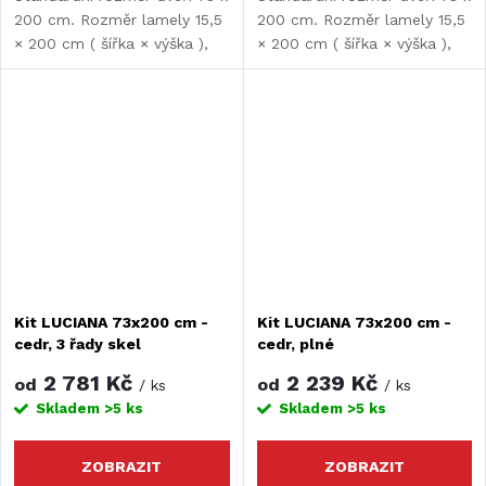
200 cm. Rozměr lamely 15,5
200 cm. Rozměr lamely 15,5
× 200 cm ( šířka × výška ),
× 200 cm ( šířka × výška ),
tloušťka lamely 10 mm.
tloušťka lamely 10 mm.
Možnost rozšíření či zkrácení
Možnost rozšíření či zkrácení
dveří. Maximální šířka dveří je
dveří. Maximální šířka dveří je
197 cm.
197 cm.
Kit LUCIANA 73x200 cm -
Kit LUCIANA 73x200 cm -
cedr, 3 řady skel
cedr, plné
2 781 Kč
2 239 Kč
od
od
/ ks
/ ks
Skladem
>5 ks
Skladem
>5 ks
ZOBRAZIT
ZOBRAZIT