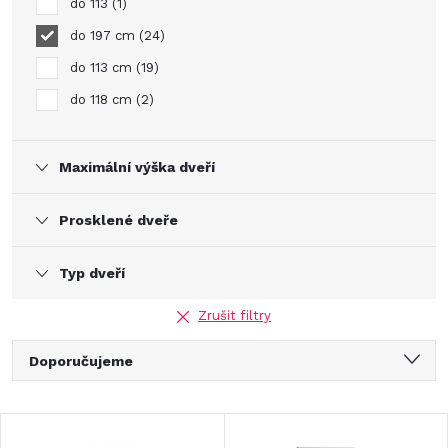
do 113
1
do 197 cm
24
do 113 cm
19
do 118 cm
2
Maximální výška dveří
Prosklené dveře
Typ dveří
Zrušit filtry
Ř
Doporučujeme
a
Nejlevnější
V
Nejdražší