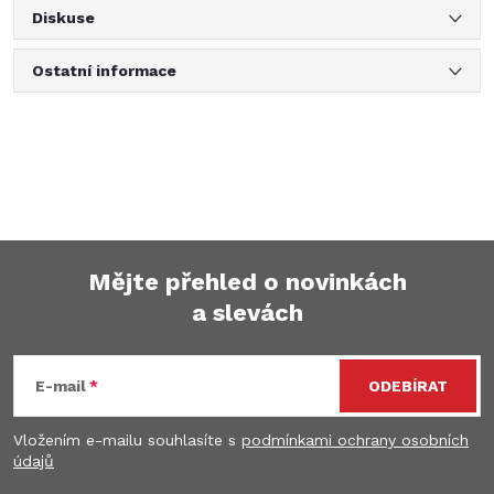
Diskuse
Ostatní informace
Mějte přehled o novinkách
a slevách
Z
á
E-mail
ODEBÍRAT
p
Vložením e-mailu souhlasíte s
podmínkami ochrany osobních
údajů