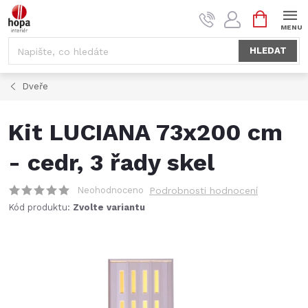
Přejít
NÁKUPNÍ
na
KOŠÍK
obsah
HLEDAT
Dveře
Kit LUCIANA 73x200 cm
- cedr, 3 řady skel
Neohodnoceno
Podrobnosti hodnocení
Kód produktu:
Zvolte variantu