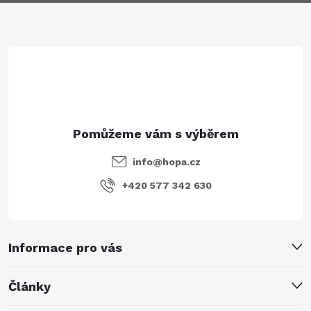
a
t
í
info
@
hopa.cz
+420 577 342 630
Informace pro vás
Články