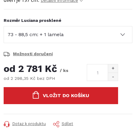
dveří je 197 cm.
Detailní informace
Rozměr Luciana prosklené
Možnosti doručení
od
2 781 Kč
/ ks
od
2 298,35 Kč
bez DPH
Měrná
cena:
VLOŽIT DO KOŠÍKU
Dotaz k produktu
Sdílet