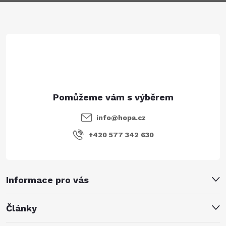
a
t
í
info
@
hopa.cz
+420 577 342 630
Informace pro vás
Články