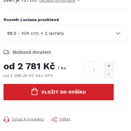
dveří je 197 cm.
Detailní informace
Rozměr Luciana prosklené
Možnosti doručení
od
2 781 Kč
/ ks
od
2 298,35 Kč
bez DPH
Měrná
cena:
VLOŽIT DO KOŠÍKU
Dotaz k produktu
Sdílet