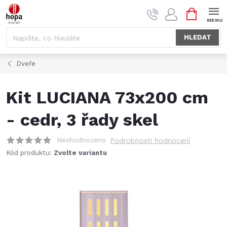
Přejít
NÁKUPNÍ
na
KOŠÍK
obsah
HLEDAT
Dveře
Kit LUCIANA 73x200 cm
- cedr, 3 řady skel
Neohodnoceno
Podrobnosti hodnocení
Kód produktu:
Zvolte variantu