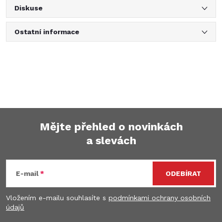
Diskuse
Ostatní informace
Mějte přehled o novinkách
a slevách
Z
á
E-mail
ODEBÍRAT
p
Vložením e-mailu souhlasíte s
podmínkami ochrany osobních
údajů