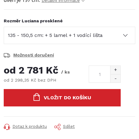
dveří je 197 cm.
Detailní informace
Rozměr Luciana prosklené
Možnosti doručení
od
2 781 Kč
/ ks
od
2 298,35 Kč
bez DPH
Měrná
cena:
VLOŽIT DO KOŠÍKU
Dotaz k produktu
Sdílet