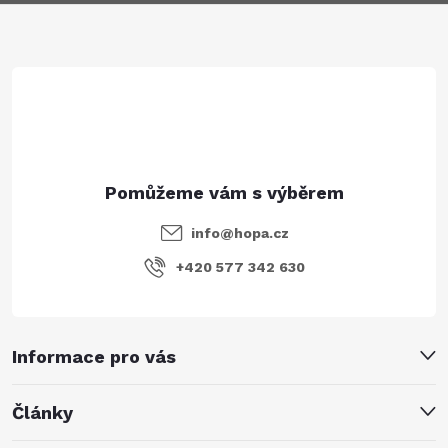
a
t
í
info
@
hopa.cz
+420 577 342 630
Informace pro vás
Články