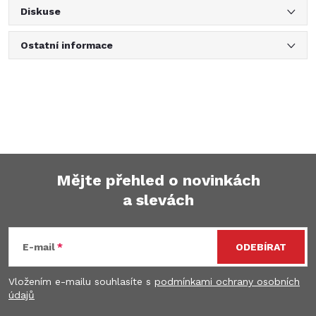
Diskuse
Ostatní informace
Mějte přehled o novinkách
a slevách
Z
á
E-mail
ODEBÍRAT
p
Vložením e-mailu souhlasíte s
podmínkami ochrany osobních
údajů