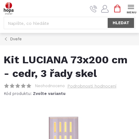
Přejít
NÁKUPNÍ
na
KOŠÍK
obsah
HLEDAT
Dveře
Kit LUCIANA 73x200 cm
- cedr, 3 řady skel
Neohodnoceno
Podrobnosti hodnocení
Kód produktu:
Zvolte variantu