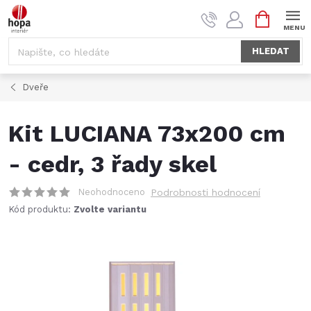
Přejít
NÁKUPNÍ
na
KOŠÍK
obsah
HLEDAT
Dveře
Kit LUCIANA 73x200 cm
- cedr, 3 řady skel
Neohodnoceno
Podrobnosti hodnocení
Kód produktu:
Zvolte variantu