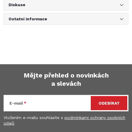
Diskuse
Ostatní informace
Mějte přehled o novinkách
a slevách
Z
á
E-mail
ODEBÍRAT
p
Vložením e-mailu souhlasíte s
podmínkami ochrany osobních
údajů