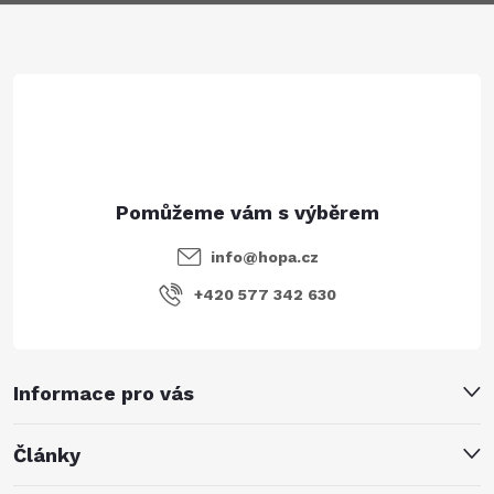
a
t
í
info
@
hopa.cz
+420 577 342 630
Informace pro vás
Články