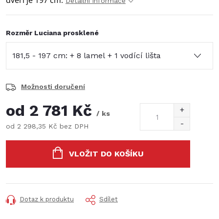
dveří je 197 cm.
Detailní informace
Rozměr Luciana prosklené
Možnosti doručení
od
2 781 Kč
/ ks
od
2 298,35 Kč
bez DPH
Měrná
cena:
VLOŽIT DO KOŠÍKU
Dotaz k produktu
Sdílet