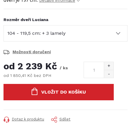
dveří je 197 cm.
Detailní informace
Rozměr dveří Luciana
Možnosti doručení
od
2 239 Kč
/ ks
od
1 850,41 Kč
bez DPH
Měrná
cena:
VLOŽIT DO KOŠÍKU
Dotaz k produktu
Sdílet