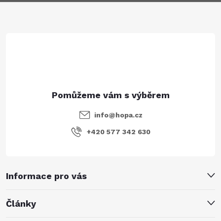
a
t
í
info
@
hopa.cz
+420 577 342 630
Informace pro vás
Články