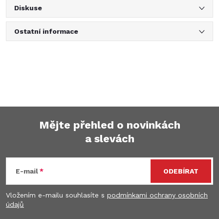
Diskuse
Ostatní informace
Mějte přehled o novinkách
a slevách
Z
á
E-mail
ODEBÍRAT
p
Vložením e-mailu souhlasíte s
podmínkami ochrany osobních
údajů