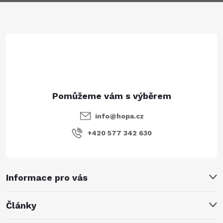
a
t
í
info
@
hopa.cz
+420 577 342 630
Informace pro vás
Články