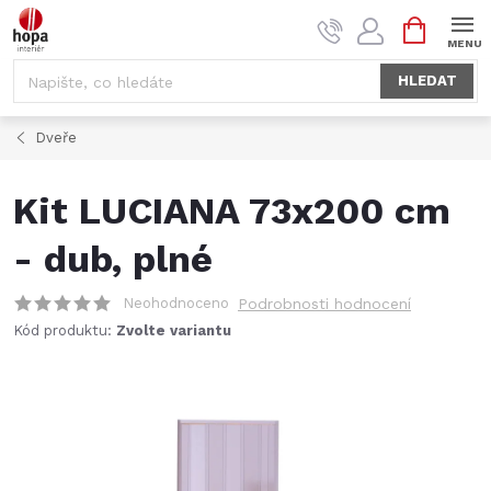
Přejít
NÁKUPNÍ
na
KOŠÍK
obsah
HLEDAT
Dveře
Kit LUCIANA 73x200 cm
- dub, plné
Neohodnoceno
Podrobnosti hodnocení
Kód produktu:
Zvolte variantu