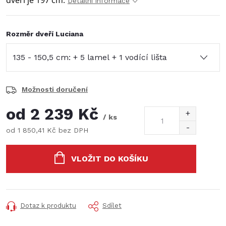
dveří je 197 cm.
Detailní informace
Rozměr dveří Luciana
Možnosti doručení
od
2 239 Kč
/ ks
od
1 850,41 Kč
bez DPH
Měrná
cena:
VLOŽIT DO KOŠÍKU
Dotaz k produktu
Sdílet