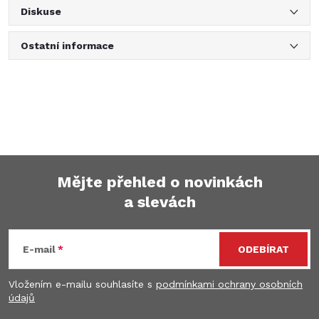
Diskuse
Ostatní informace
Mějte přehled o novinkách
a slevách
Z
á
E-mail
ODEBÍRAT
p
Vložením e-mailu souhlasíte s
podmínkami ochrany osobních
údajů