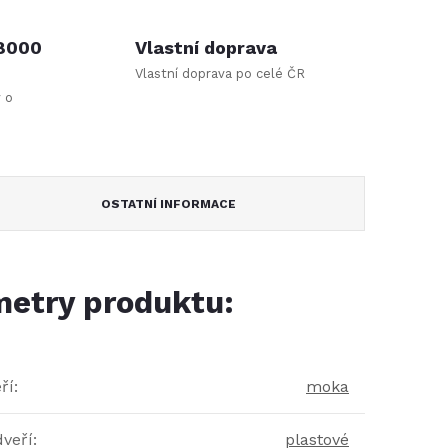
 8000
Vlastní doprava
Vlastní doprava po celé ČR
y o
OSTATNÍ INFORMACE
etry produktu:
ří
:
moka
dveří
:
plastové