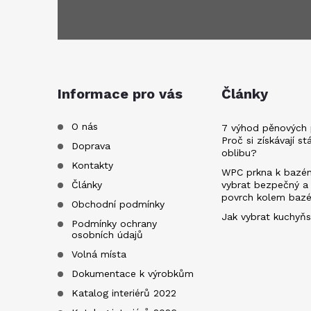
á
p
a
Informace pro vás
Články
t
O nás
7 výhod pěnových 
Proč si získávají st
Doprava
oblibu?
í
Kontakty
WPC prkna k bazén
Články
vybrat bezpečný a
povrch kolem baz
Obchodní podmínky
Jak vybrat kuchyňs
Podmínky ochrany
osobních údajů
Volná místa
Dokumentace k výrobkům
Katalog interiérů 2022