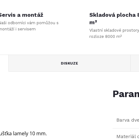
Servis a montáž
Skladová plocha
m²
Naši odborníci vám pomůžou s
montáží i servisem
Vlastní skladové prostor
rozloze 8000 m²
DISKUZE
Param
Barva dve
loušťka lamely 10 mm.
Materiál 