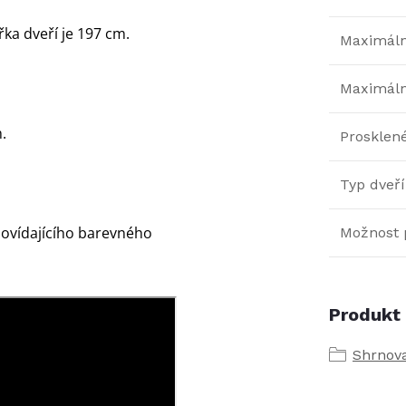
řka dveří je 197 cm.
Maximální
Maximáln
.
Prosklen
Typ dveří
ovídajícího barevného
Možnost 
Produkt 
Shrnov