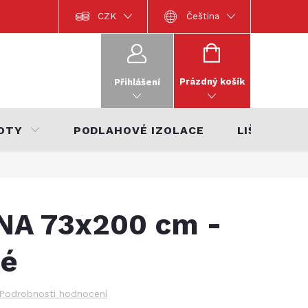
Dokumentace k výrobkům
CZK
Katalog interiérů 2022
Čeština
Katalo
NÁKUPNÍ
KOŠÍK
Prázdný košík
Přihlášení
OTY
PODLAHOVÉ IZOLACE
LIŠTY
NA 73x200 cm -
né
Podrobnosti hodnocení