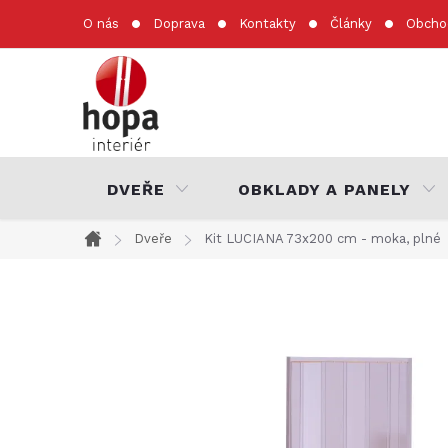
Přejít
O nás
Doprava
Kontakty
Články
Obcho
na
obsah
DVEŘE
OBKLADY A PANELY
Dveře
Kit LUCIANA 73x200 cm - moka, plné
Domů