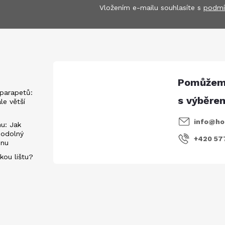
Vložením e-mailu souhlasíte s
podmí
parapetů:
ále větší
info
@
ho
u: Jak
 odolný
+420 57
énu
kou lištu?