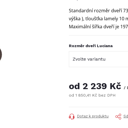
Standardní rozměr dveří 73
výška ), tloušťka lamely 10
Maximální šířka dveří je 19
Rozměr dveří Luciana
od
2 239 Kč
/ 
od
1 850,41 Kč
bez DPH
Měrná
cena:
Dotaz k produktu
Sd