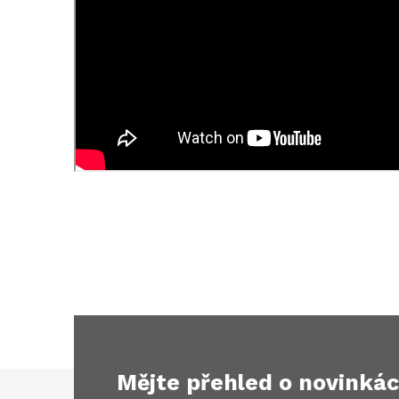
Mějte přehled o novinká
Z