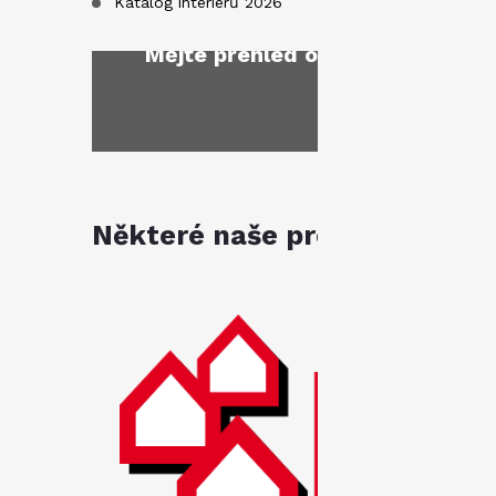
Katalog interiérů 2026
Mějte přehled o novinkách
a sl
Některé naše produkty jsou k