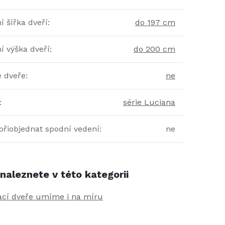
 šířka dveří
:
do 197 cm
í výška dveří
:
do 200 cm
é dveře
:
ne
:
série Luciana
přiobjednat spodní vedení
:
ne
naleznete v této kategorii
ací dveře umíme i na míru