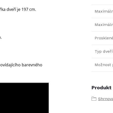
řka dveří je 197 cm.
Maximální
Maximáln
.
Prosklen
Typ dveří
ovídajícího barevného
Možnost 
Produkt 
Shrnov