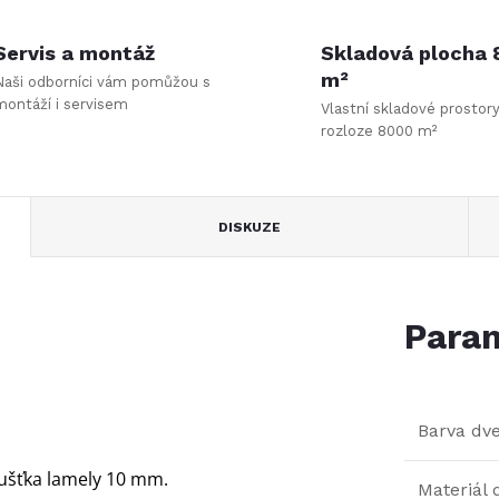
Servis a montáž
Skladová plocha
m²
Naši odborníci vám pomůžou s
montáží i servisem
Vlastní skladové prostor
rozloze 8000 m²
DISKUZE
Param
Barva dve
loušťka lamely 10 mm.
Materiál 