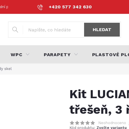
+420 577 342 630
dní podmínky
Podmínky ochrany osobních údajů
Volná místa
HLEDAT
WPC
PARAPETY
PLASTOVÉ PL
dy skel
Kit LUCIA
třešeň, 3 
Neohodnoceno
Kód produktu:
Zvolte variantu