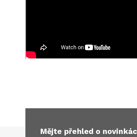
Mějte přehled o novinká
Z