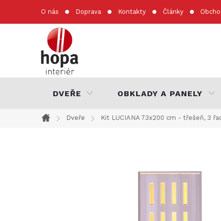
Přejít
O nás
Doprava
Kontakty
Články
Obcho
na
obsah
DVEŘE
OBKLADY A PANELY
Dveře
Kit LUCIANA 73x200 cm - třešeň, 3 řa
Domů