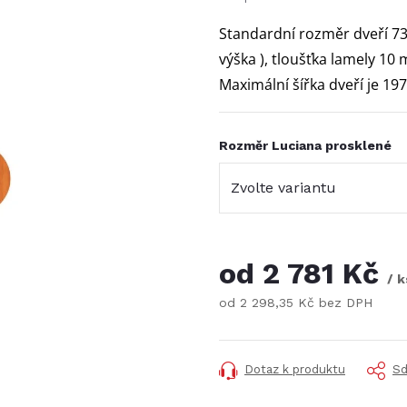
Standardní rozměr dveří 73
výška ), tloušťka lamely 10
Maximální šířka dveří je 19
Rozměr Luciana prosklené
od
2 781 Kč
/ k
od
2 298,35 Kč
bez DPH
Měrná
cena:
Dotaz k produktu
Sd