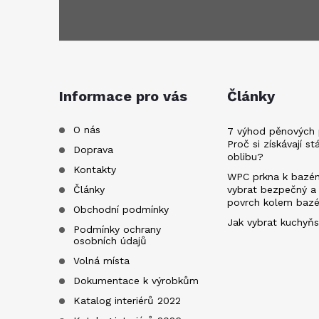
á
p
a
Informace pro vás
Články
t
O nás
7 výhod pěnových 
Proč si získávají st
Doprava
oblibu?
í
Kontakty
WPC prkna k bazén
Články
vybrat bezpečný a
povrch kolem baz
Obchodní podmínky
Jak vybrat kuchyňs
Podmínky ochrany
osobních údajů
Volná místa
Dokumentace k výrobkům
Katalog interiérů 2022