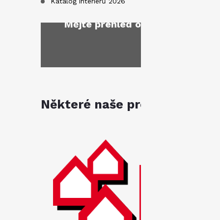
Katalog interiérů 2026
Mějte přehled o novinkách
a sl
Některé naše produkty jsou k