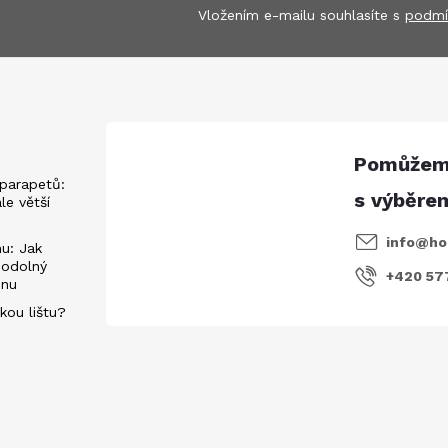
Vložením e-mailu souhlasíte s
podmí
parapetů:
ále větší
info
@
ho
u: Jak
 odolný
+420 57
énu
kou lištu?