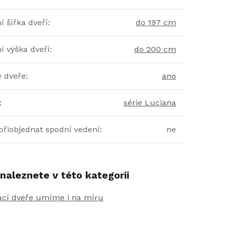
 šířka dveří
:
do 197 cm
í výška dveří
:
do 200 cm
é dveře
:
ano
:
série Luciana
přiobjednat spodní vedení
:
ne
naleznete v této kategorii
ací dveře umíme i na míru