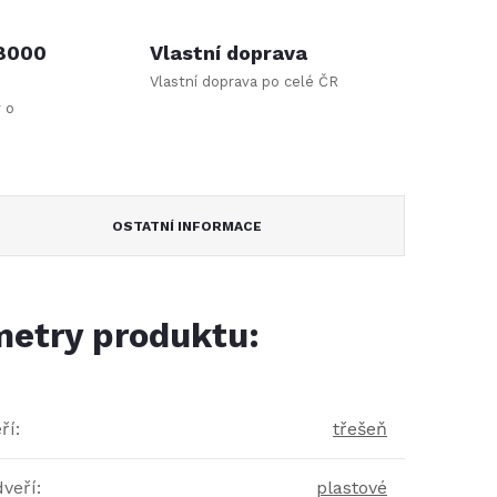
 8000
Vlastní doprava
Vlastní doprava po celé ČR
y o
OSTATNÍ INFORMACE
etry produktu:
ří
:
třešeň
dveří
:
plastové