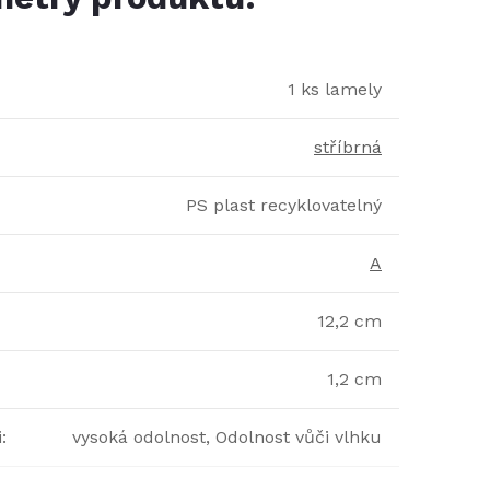
1 ks lamely
stříbrná
PS plast recyklovatelný
A
12,2 cm
1,2 cm
i
:
vysoká odolnost, Odolnost vůči vlhku