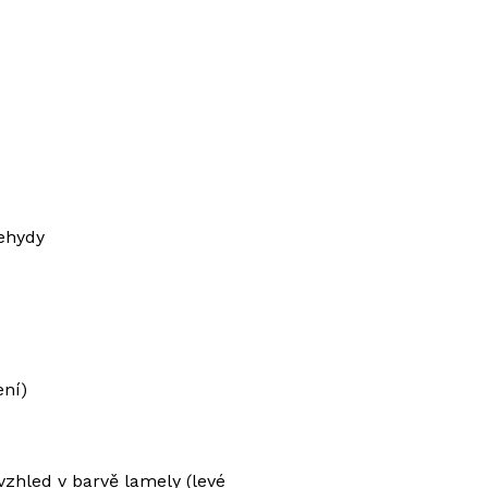
dehydy
ení)
vzhled v barvě lamely (levé