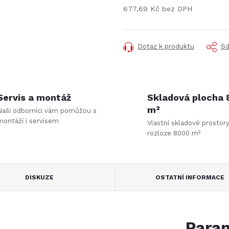
677,69 Kč bez DPH
Měrná
cena:
Dotaz k produktu
Sd
Servis a montáž
Skladová plocha
m²
Naši odborníci vám pomůžou s
montáží i servisem
Vlastní skladové prostor
rozloze 8000 m²
DISKUZE
OSTATNÍ INFORMACE
Param