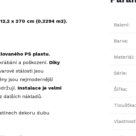
 12,2 x 270 cm (0,3294 m2).
Balení
:
Barva
:
lovaného PS plastu.
Materiál
:
krábání a poškození.
Díky
varové stálosti jsou
Série
:
ny jsou nejmodernější
držují.
Instalace je velmi
Šířka
:
 dalších nákladů.
Tloušťka
:
dstínech dekoru dubu
Vlastnost