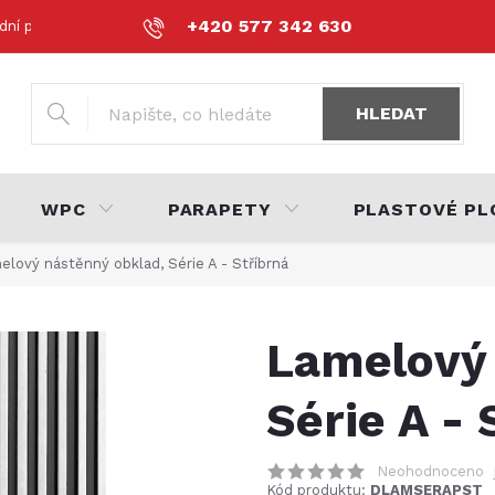
+420 577 342 630
dní podmínky
Podmínky ochrany osobních údajů
Volná místa
HLEDAT
WPC
PARAPETY
PLASTOVÉ PL
elový nástěnný obklad, Série A - Stříbrná
Lamelový 
Série A - 
Neohodnoceno
Kód produktu:
DLAMSERAPST