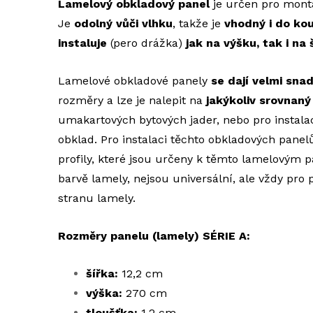
Lamelový obkladový panel
je určen pro mon
Je
odolný vůči vlhku
, takže je
vhodný i do ko
instaluje
(pero drážka)
jak na výšku, tak i na 
Lamelové obkladové panely
se dají velmi sna
rozměry a lze je nalepit na
jakýkoliv srovnaný
umakartových bytových jader, nebo pro instala
obklad. Pro instalaci těchto obkladových panel
profily, které jsou určeny k těmto lamelovým 
barvě lamely, nejsou universální, ale vždy pro
stranu lamely.
Rozměry panelu (lamely) SÉRIE A:
šířka:
12,2 cm
výška:
270 cm
tloušťka:
1,2 cm