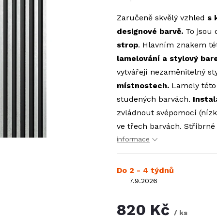
Zaručeně skvělý vzhled
s 
designové barvě
.
To jsou 
strop
. Hlavním znakem t
lamelování a stylový bar
vytvářejí nezaměnitelný st
místnostech.
Lamely této s
studených barvách.
Insta
zvládnout svépomocí (nízk
ve třech barvách. Stříbrn
informace
Do 2 - 4 týdnů
7.9.2026
820 Kč
/ ks