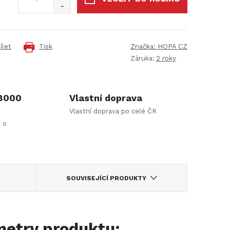
ílet
Tisk
Značka:
HOPA CZ
Záruka
:
2 roky
 8000
Vlastní doprava
Vlastní doprava po celé ČR
y o
SOUVISEJÍCÍ PRODUKTY
etry produktu: