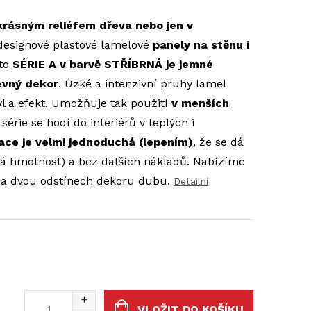
krásným reliéfem dřeva
nebo
jen v
designové plastové lamelové
panely na stěnu i
éto
SÉRIE A v barvě STŘÍBRNÁ je jemné
evný dekor
.
Úzké a intenzivní pruhy lamel
yl a efekt. Umožňuje tak použití
v menších
érie se hodí do interiérů v teplých i
lace je velmi jednoduchá (lepením)
, že se dá
á hmotnost) a bez dalších nákladů.
Nabízíme
é a dvou odstínech dekoru dubu.
Detailní
VLOŽIT DO KOŠÍKU