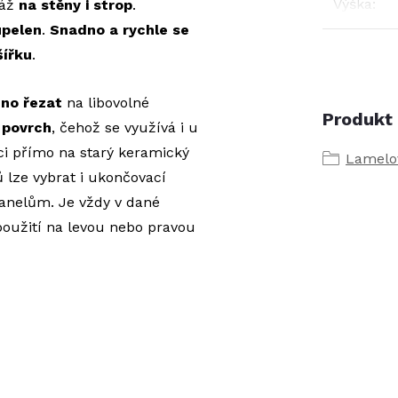
Výška
:
táž
na stěny i strop
.
upelen
.
Snadno a rychle se
šířku
.
dno řezat
na libovolné
Produkt 
 povrch
, čehož se využívá i u
ci přímo na starý keramický
Lamelo
ů lze vybrat i ukončovací
panelům. Je vždy v dané
 použití na levou nebo pravou