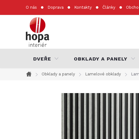
Přejít
O nás
Doprava
Kontakty
Články
Obcho
na
obsah
DVEŘE
OBKLADY A PANELY
Obklady a panely
Lamelové obklady
Lam
Domů