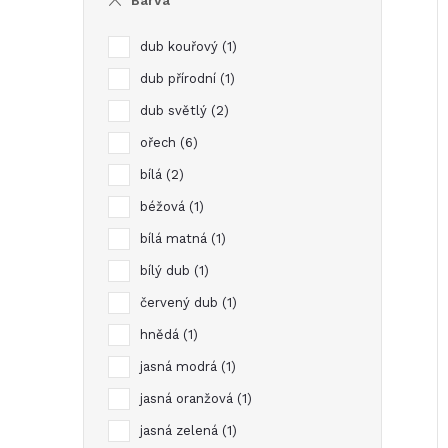
Barva
e
dub kouřový
1
í
l
dub přírodní
1
i
dub světlý
2
ořech
6
bílá
2
béžová
1
bílá matná
1
bílý dub
1
červený dub
1
hnědá
1
jasná modrá
1
jasná oranžová
1
jasná zelená
1