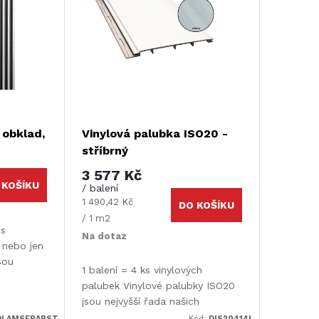
 obklad,
Vinylová palubka ISO20 -
stříbrný
3 577 Kč
 KOŠÍKU
/ balení
Měrná
1 490,42 Kč
DO KOŠÍKU
cena:
/ 1 m2
 s
Na dotaz
 nebo jen
sou
1 balení = 4 ks vinylových
melové
palubek Vinylové palubky ISO20
. Hlavním
jsou nejvyšší řada našich
palubek. Kompozitní jádro
DLAMSERAPST
Kód:
DIS20414L