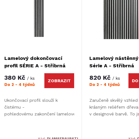
n
p
p
s
r
p
Lamelový dokončovací
Lamelový nástěnný
o
profil SÉRIE A - Stříbrná
Série A - Stříbrná
r
380 Kč
820 Kč
/ ks
/ ks
d
ZOBRAZIT
DO
Do 2 - 4 týdnů
Do 2 - 4 týdnů
o
u
Ukončovací profil slouží k
Zaručeně skvělý vzhled
d
čistému -
krásným reliéfem dřeva
k
pohledovému zakončení lamelového
v designové barvě. To j
u
obkladu na stěně.
designové plastové la
t
Rozlišujeme ukončovací profil
panely na stěnu i strop
k
pro osazení na pravé nebo levé...
znakem této SÉRIE...
Kód:
DLAMSERAUPSTL
Kód: