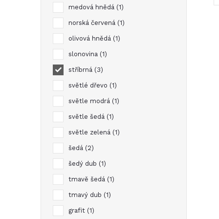
medová hnědá
1
norská červená
1
olivová hnědá
1
slonovina
1
stříbrná
3
l
světlé dřevo
1
světle modrá
1
světle šedá
1
světle zelená
1
šedá
2
šedý dub
1
í
tmavě šedá
1
tmavý dub
1
grafit
1