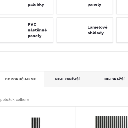
palubky
panely
PVC
Lamelové
nástěnné
obklady
panely
Ř
DOPORUČUJEME
NEJLEVNĚJŠÍ
NEJDRAŽŠÍ
a
položek celkem
z
V
e
ý