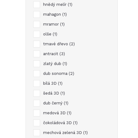
hnědý melír
1
mahagon
1
mramor
1
olše
1
tmavé dřevo
2
antracit
3
zlatý dub
1
dub sonoma
2
i
bílá 3D
1
šedá 3D
1
dub černý
1
medová 3D
1
čokoládová 3D
1
mechová zelená 3D
1