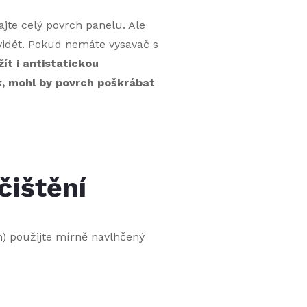
jte celý povrch panelu. Ale
vidět. Pokud nemáte vysavač s
t i antistatickou
ík, mohl by povrch poškrábat
čištění
h) použijte mírně navlhčený