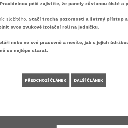
ravidelnou péčí zajistíte, že panely zůstanou čisté a p
ic složitého.
Stačí trocha pozornosti a šetrný přístup a
nit svou zvukově izolační roli na jedničku.
áři nebo ve své pracovně a nevíte, jak s jejich údržbo
ně co nejlépe starat.
PŘEDCHOZÍ ČLÁNEK
DALŠÍ ČLÁNEK