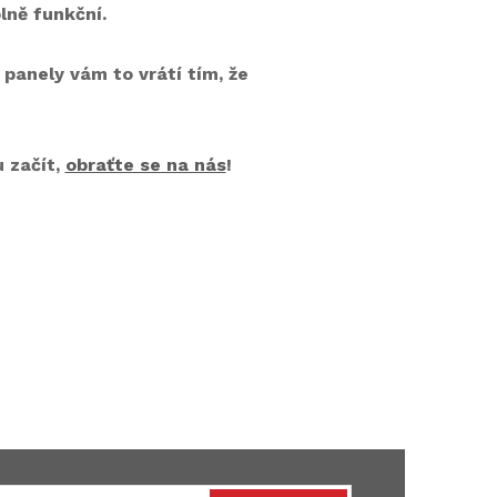
lně funkční.
 panely vám to vrátí tím, že
u začít,
obraťte se na nás
!