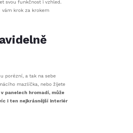
t svou funkčnost i vzhled.
ku vám krok za krokem
ravidelně
ou porézní, a tak na sebe
ácího mazlíčka, nebo žijete
y v panelech hromadí, může
c i ten nejkrásnější interiér