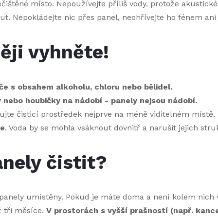
čištěné místo. Nepoužívejte příliš vody, protože akustick
t. Nepokládejte nic přes panel, neohřívejte ho fénem ani 
ěji vyhněte!
iče s obsahem alkoholu, chloru nebo bělidel.
nebo houbičky na nádobí - panely nejsou nádobí.
stujte čisticí prostředek nejprve na méně viditelném místě.
te
. Voda by se mohla vsáknout dovnitř a narušit jejich stru
nely čistit?
 panely umístěny. Pokud je máte doma a není kolem nich v
 tři měsíce.
V prostorách s vyšší prašností (např. kance