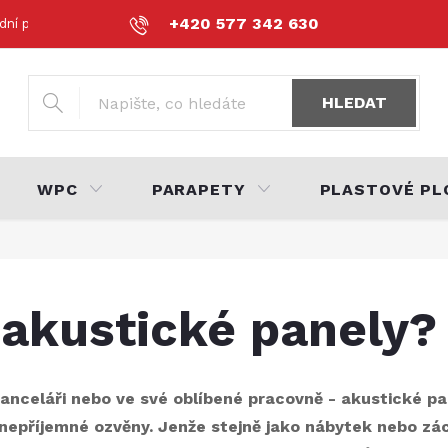
+420 577 342 630
dní podmínky
Podmínky ochrany osobních údajů
Volná místa
HLEDAT
WPC
PARAPETY
PLASTOVÉ PL
t akustické panely?
anceláři nebo ve své oblíbené pracovně - akustické pa
 nepříjemné ozvěny. Jenže stejně jako nábytek nebo záclo