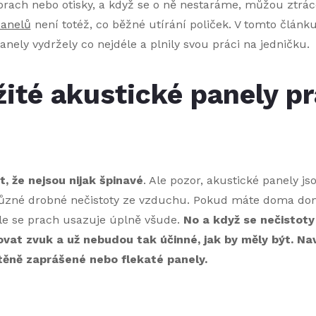
prach nebo otisky, a když se o ně nestaráme, můžou ztráce
panelů
není totéž, co běžné utírání poliček. V tomto člán
nely vydržely co nejdéle a plnily svou práci na jedničku.
žité akustické panely p
, že nejsou nijak špinavé
. Ale pozor, akustické panely js
 různé drobné nečistoty ze vzduchu. Pokud máte doma dom
hle se prach usazuje úplně všude.
No a když se nečistot
vat zvuk a už nebudou tak účinné, jak by měly být. Naví
stěně zaprášené nebo flekaté panely.