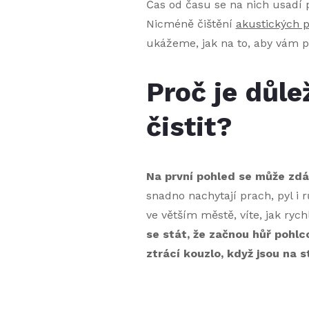
Čas od času se na nich usadí 
Nicméně čištění
akustických 
ukážeme, jak na to, aby vám pa
Proč je důle
čistit?
Na první pohled se může zdát
snadno nachytají prach, pyl i
ve větším městě, víte, jak ryc
se stát, že začnou hůř pohlco
ztrácí kouzlo, když jsou na 