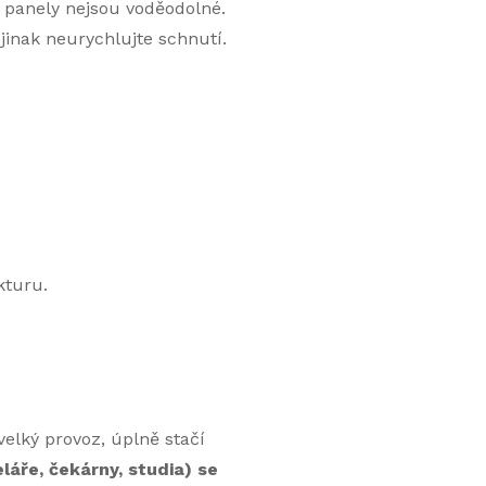
é panely nejsou voděodolné.
jinak neurychlujte schnutí.
kturu.
elký provoz, úplně stačí
láře, čekárny, studia) se