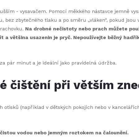
odušším - vysavačem. Pomocí měkkého nástavce jemně vysa
u, bez zbytečného tlaku a po směru „vláken“, pokud jsou 
prachovku.
Na drobné nečistoty nebo prach můžete použí
ít a většina usazenin je pryč. Nepoužívejte běžný hadř
za pár minut a je ideální jako pravidelná údržba.
 čištění při větším zne
 otisků (například v dětských pokojích nebo v kanceláříc
 čistou vodou nebo jemným roztokem na čalounění.