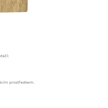
tačí:
ticím prostředkem.