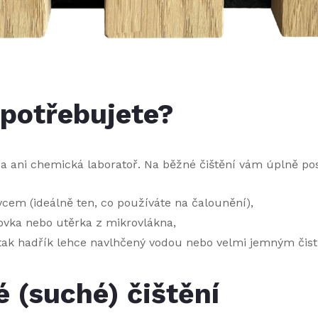
 potřebujete?
a ani chemická laboratoř. Na běžné čištění vám úplně pos
em (ideálně ten, co používáte na čalounění),
ovka nebo utěrka z mikrovlákna,
, tak hadřík lehce navlhčený vodou nebo velmi jemným čis
 (suché) čištění