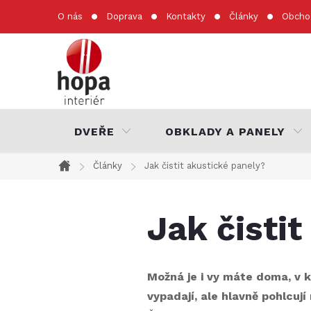
Přejít
O nás
Doprava
Kontakty
Články
Obcho
na
obsah
DVEŘE
OBKLADY A PANELY
Články
Jak čistit akustické panely?
Domů
Jak čisti
Možná je i vy máte doma, v k
vypadají, ale hlavně pohlcují