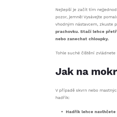
Nejlepší je začít tím nejjedn
pozor, jemně! Vysávejte pomal
vhodným nástavcem, zkuste 
prachovku. Stačí lehce přetř
nebo zanechat chloupky.
Tohle suché čištění zvládnete 
Jak na mokré
V případě skvrn nebo mastných
hadřík:
Hadřík lehce navlhčete