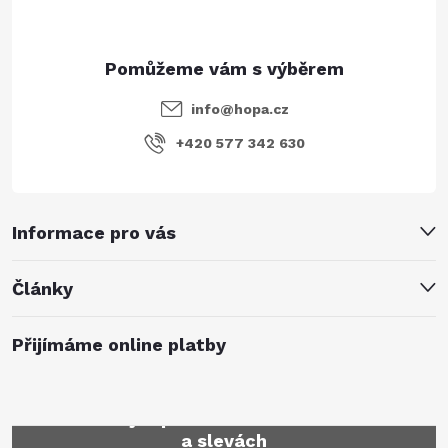
info
@
hopa.cz
+420 577 342 630
Informace pro vás
Články
Přijímáme online platby
Mějte přehled o novinkách
a slevách