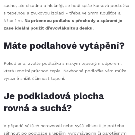
sucho, ale chladno a hlučněji, se hodí spíše korková podložka
s tepelnou a zvukovou izolací - třeba ve 2mm tloušťce a
šířce 1 m.
Na prkennou podlahu s přechody a spárami je
zase ideální použít dřevovláknitou desku.
Máte podlahové vytápění?
Pokud ano, zvolte podložku s nízkým tepelným odporem,
která umožní průchod tepla. Nevhodná podložka vám může
výrazně snížit účinnost topení.
Je podkladová plocha
rovná a suchá?
V případě větších nerovností nebo vyšší vlhkosti je potřeba
sáhnout po podložce s lepšími vyrovnávacími či parotěsnými