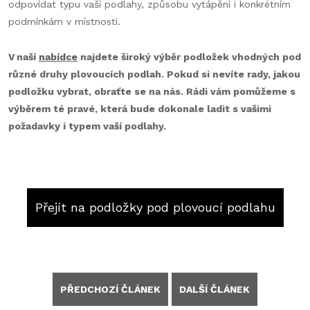
odpovídat typu vaší podlahy, způsobu vytápění i konkrétním
podmínkám v místnosti.
V naší
nabídce
najdete široký výběr podložek vhodných pod
různé druhy plovoucích podlah. Pokud si nevíte rady, jakou
podložku vybrat, obraťte se na nás. Rádi vám pomůžeme s
výběrem té pravé, která bude dokonale ladit s vašimi
požadavky i typem vaší podlahy.
Přejít na podložky pod plovoucí podlahu
PŘEDCHOZÍ ČLÁNEK
DALŠÍ ČLÁNEK