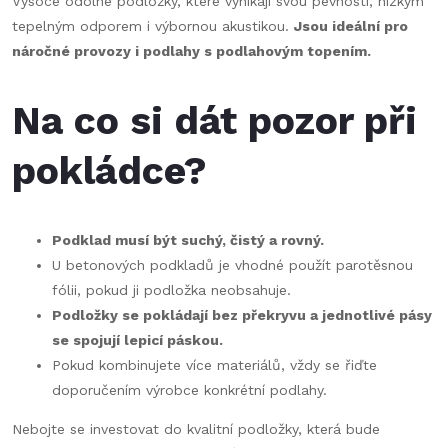
Vysoce odolné podložky, které vynikají svou pevností, nízkým
tepelným odporem i výbornou akustikou.
Jsou ideální pro
náročné provozy i podlahy s podlahovým topením.
Na co si dát pozor při
pokládce?
Podklad musí být suchý, čistý a rovný.
U betonových podkladů je vhodné použít parotěsnou
fólii, pokud ji podložka neobsahuje.
Podložky se pokládají bez překryvu a jednotlivé pásy
se spojují lepicí páskou.
Pokud kombinujete více materiálů, vždy se řiďte
doporučením výrobce konkrétní podlahy.
Nebojte se investovat do kvalitní podložky, která bude