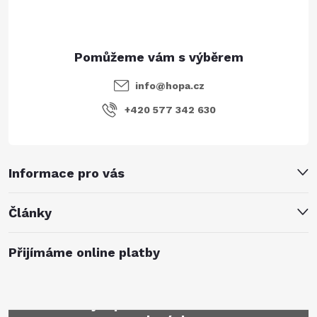
info
@
hopa.cz
+420 577 342 630
Informace pro vás
Články
Přijímáme online platby
Mějte přehled o novinkách