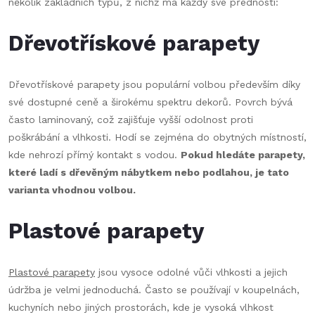
několik základních typů, z nichž má každý své přednosti:
Dřevotřískové parapety
Dřevotřískové parapety jsou populární volbou především díky
své dostupné ceně a širokému spektru dekorů. Povrch bývá
často laminovaný, což zajišťuje vyšší odolnost proti
poškrábání a vlhkosti. Hodí se zejména do obytných místností,
kde nehrozí přímý kontakt s vodou.
Pokud hledáte parapety,
které ladí s dřevěným nábytkem nebo podlahou, je tato
varianta vhodnou volbou.
Plastové parapety
Plastové parapety
jsou vysoce odolné vůči vlhkosti a jejich
údržba je velmi jednoduchá. Často se používají v koupelnách,
kuchyních nebo jiných prostorách, kde je vysoká vlhkost