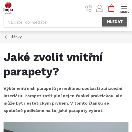
Přejít
NÁKUPNÍ
na
KOŠÍK
obsah
HLEDAT
Články
Jaké zvolit vnitřní
parapety?
Výběr vnitřních parapetů je nedílnou součástí zařizování
interiéru. Parapet totiž plní nejen funkci praktickou, ale
může být i estetickým prvkem. V tomto článku se
společně podíváme na to, jaké parapety vybrat.