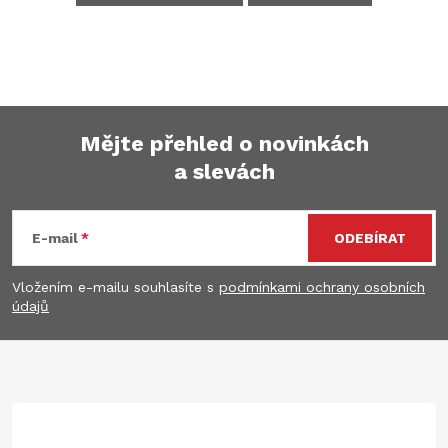
Mějte přehled o novinkách
a slevách
Z
á
E-mail
ODEBÍRAT
p
Vložením e-mailu souhlasíte s
podmínkami ochrany osobních
údajů
a
t
í