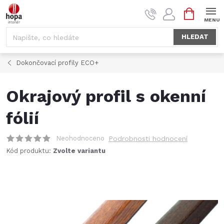
Přejít
NÁKUPNÍ
na
KOŠÍK
obsah
HLEDAT
Dokončovací profily ECO+
Okrajový profil s okenní
fólií
Neohodnoceno
Podrobnosti hodnocení
Kód produktu:
Zvolte variantu