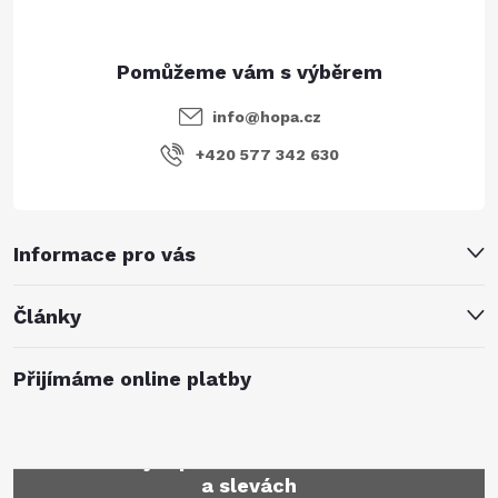
info
@
hopa.cz
+420 577 342 630
Informace pro vás
Články
Přijímáme online platby
Mějte přehled o novinkách
a slevách