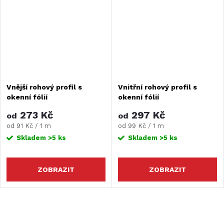
Vnější rohový profil s
Vnitřní rohový profil s
okenní fólií
okenní fólií
273 Kč
297 Kč
od
od
Měrná
Měrná
od 91 Kč / 1 m
od 99 Kč / 1 m
cena:
cena:
Skladem
>5 ks
Skladem
>5 ks
ZOBRAZIT
ZOBRAZIT