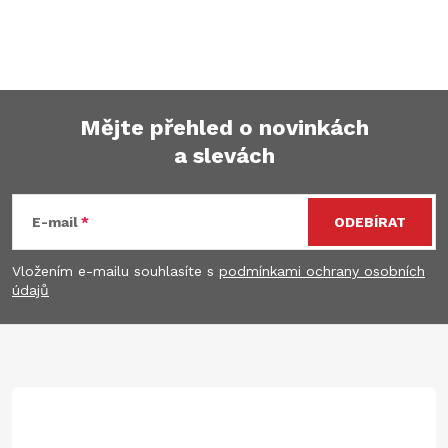
Mějte přehled o novinkách
a slevách
Z
á
E-mail
ODEBÍRAT
p
Vložením e-mailu souhlasíte s
podmínkami ochrany osobních
údajů
a
t
í