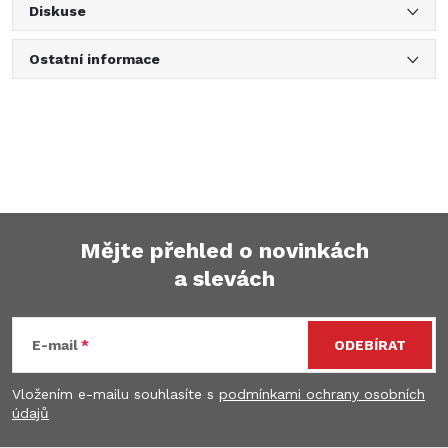
Diskuse
Ostatní informace
Mějte přehled o novinkách
a slevách
Z
á
E-mail
ODEBÍRAT
p
Vložením e-mailu souhlasíte s
podmínkami ochrany osobních
údajů
a