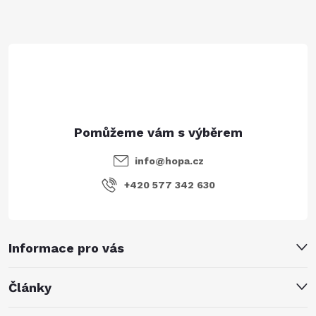
t
í
info
@
hopa.cz
+420 577 342 630
Informace pro vás
Články