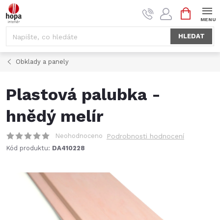
Přejít
NÁKUPNÍ
na
KOŠÍK
obsah
HLEDAT
Obklady a panely
Plastová palubka -
hnědý melír
Neohodnoceno
Podrobnosti hodnocení
Kód produktu:
DA410228