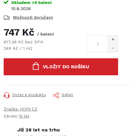
Skladem
>5 balení
10.8.2026
Možnosti doručení
747 Kč
/ balení
617,36 Kč bez DPH
Měrná
249 Kč / 1 m2
cena:
VLOŽIT DO KOŠÍKU
Dotaz k produktu
Sdílet
Značka:
HOPA CZ
Záruka
:
10 let
Již 28 let na trhu