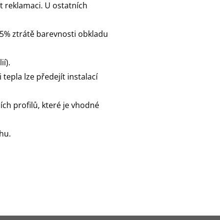
 reklamaci. U ostatních
15% ztrátě barevnosti obkladu
í).
epla lze předejít instalací
ích profilů, které je vhodné
hu.