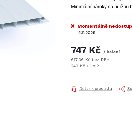
Minimální nároky na údržbu 
Momentálně nedostup
5.11.2026
747 Kč
/ balení
617,36 Kč bez DPH
Měrná
249 Kč / 1 m2
cena:
Dotaz k produktu
Sd