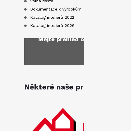
Volná místa
Dokumentace k výrobkům
Katalog interiérů 2022
Katalog interiérů 2026
Mějte přehled o novinkách
a sl
Některé naše produkty jsou k