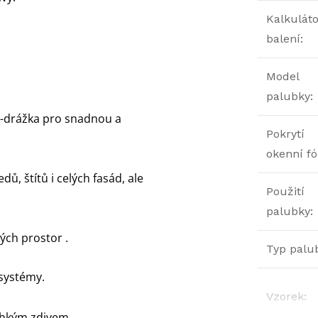
Kalkuláto
balení
:
Model
palubky
:
o-drážka pro snadnou a
Pokrytí
okenní fól
ů, štítů i celých fasád, ale
Použití
palubky
:
ých prostor .
Typ palu
systémy.
Vzorek
:
vlhkým zdivem