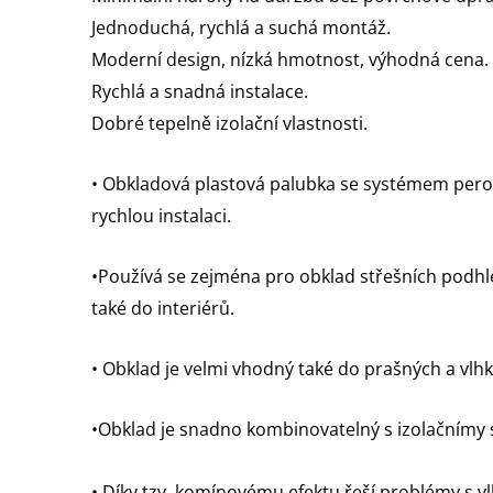
Jednoduchá, rychlá a suchá montáž.
Moderní design, nízká hmotnost, výhodná cena.
Rychlá a snadná instalace.
Dobré tepelně izolační vlastnosti.
• Obkladová plastová palubka se systémem per
rychlou instalaci.
•Používá se zejména pro obklad střešních podhled
také do interiérů.
• Obklad je velmi vhodný také do prašných a vlhk
•Obklad je snadno kombinovatelný s izolačnímy 
• Díky tzv. komínovému efektu řeší problémy s 