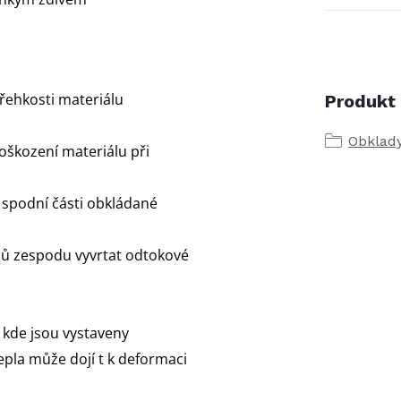
řehkosti materiálu
Produkt 
Obklady
oškození materiálu při
a spodní části obkládané
lů zespodu vyvrtat odtokové
 kde jsou vystaveny
epla může dojí t k deformaci