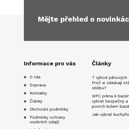
Mějte přehled o novinká
Z
á
p
a
Informace pro vás
Články
t
O nás
7 výhod pěnových 
Proč si získávají st
Doprava
oblibu?
í
Kontakty
WPC prkna k bazén
Články
vybrat bezpečný a
povrch kolem baz
Obchodní podmínky
Jak vybrat kuchyňs
Podmínky ochrany
osobních údajů