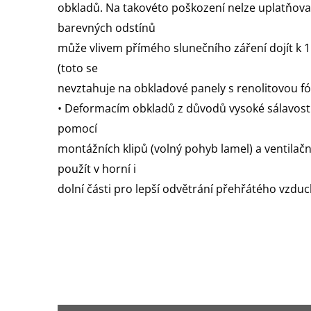
obkladů. Na takovéto poškození nelze uplatňovat
barevných odstínů
může vlivem přímého slunečního záření dojít k 
(toto se
nevztahuje na obkladové panely s renolitovou fóli
• Deformacím obkladů z důvodů vysoké sálavosti t
pomocí
montážních klipů (volný pohyb lamel) a ventilačn
použít v horní i
dolní části pro lepší odvětrání přehřátého vzduc