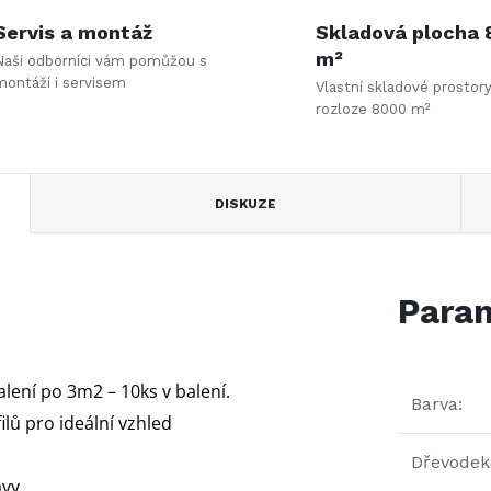
Servis a montáž
Skladová plocha
m²
Naši odborníci vám pomůžou s
montáží i servisem
Vlastní skladové prostor
rozloze 8000 m²
DISKUZE
Param
alení po 3m2 – 10ks v balení.
Barva
:
lů pro ideální vzhled
Dřevodek
vy.