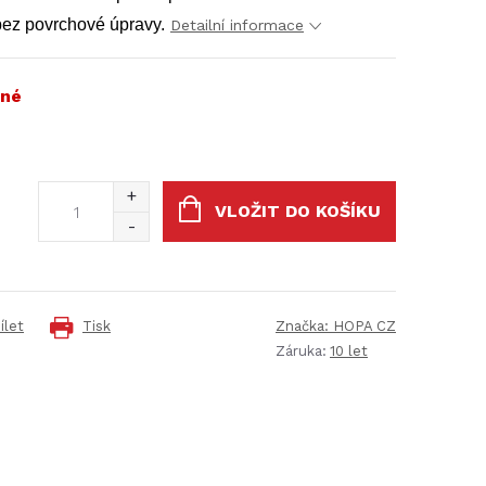
bez povrchové úpravy.
Detailní informace
né
VLOŽIT DO KOŠÍKU
ílet
Tisk
Značka:
HOPA CZ
Záruka
:
10 let