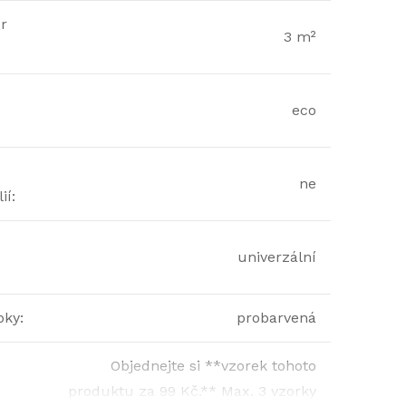
r
3 m²
eco
ne
ií
:
univerzální
bky
:
probarvená
Objednejte si **vzorek tohoto
produktu za 99 Kč.** Max. 3 vzorky