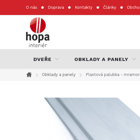
Přejít
O nás
Doprava
Kontakty
Články
Obcho
na
obsah
DVEŘE
OBKLADY A PANELY
Obklady a panely
Plastová palubka - mramor
Domů