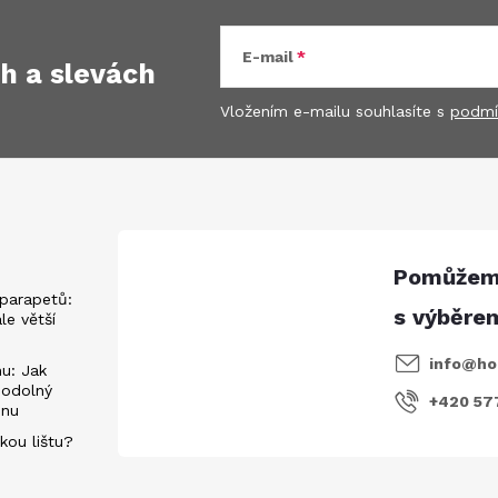
E-mail
ch
a slevách
Vložením e-mailu souhlasíte s
podmí
parapetů:
ále větší
info
@
ho
u: Jak
 odolný
+420 57
énu
kou lištu?