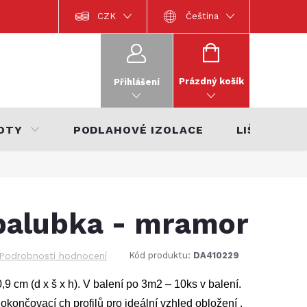
Dokumentace k výrobkům
CZK
Katalog interiérů 2022
Čeština
Katalo
NÁKUPNÍ
KOŠÍK
Prázdný košík
Přihlášení
OTY
PODLAHOVÉ IZOLACE
LIŠTY
palubka - mramor
Podrobnosti hodnocení
Kód produktu:
DA410229
9 cm (d x š x h). V balení po 3m2 – 10ks v balení.
končovací ch profilů pro ideální vzhled obložení .