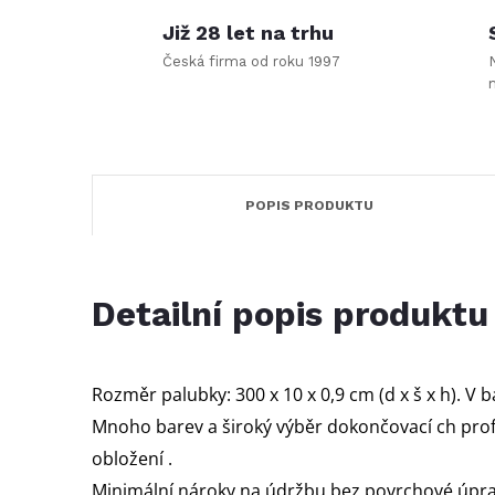
Již 28 let na trhu
Česká firma od roku 1997
POPIS PRODUKTU
Detailní popis produktu
Rozměr palubky: 300 x 10 x 0,9 cm (d x š x h). V b
Mnoho barev a široký výběr dokončovací ch profi
obložení .
Minimální nároky na údržbu bez povrchové úpra