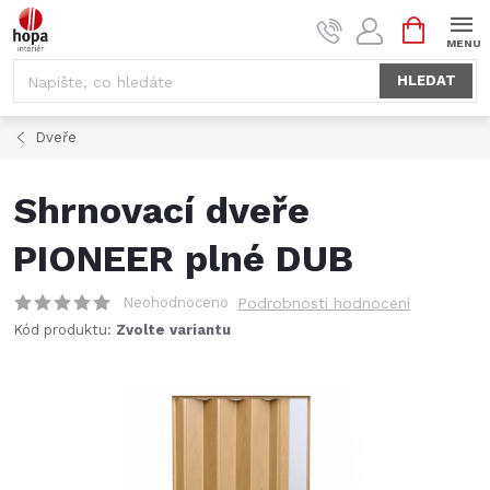
Přejít
NÁKUPNÍ
na
KOŠÍK
obsah
HLEDAT
Dveře
Shrnovací dveře
PIONEER plné DUB
Neohodnoceno
Podrobnosti hodnocení
Kód produktu:
Zvolte variantu