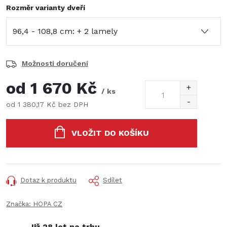
Rozměr varianty dveří
Možnosti doručení
od
1 670 Kč
/ ks
od
1 380,17 Kč
bez DPH
Měrná
cena:
VLOŽIT DO KOŠÍKU
Dotaz k produktu
Sdílet
Značka:
HOPA CZ
Již 28 let na trhu