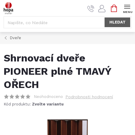
Přejít
NÁKUPNÍ
na
KOŠÍK
obsah
HLEDAT
Dveře
Shrnovací dveře
PIONEER plné TMAVÝ
OŘECH
Neohodnoceno
Podrobnosti hodnocení
Kód produktu:
Zvolte variantu