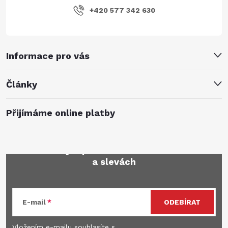
+420 577 342 630
Informace pro vás
Články
Přijímáme online platby
Mějte přehled o novinkách
a slevách
E-mail
ODEBÍRAT
Vložením e-mailu souhlasíte s