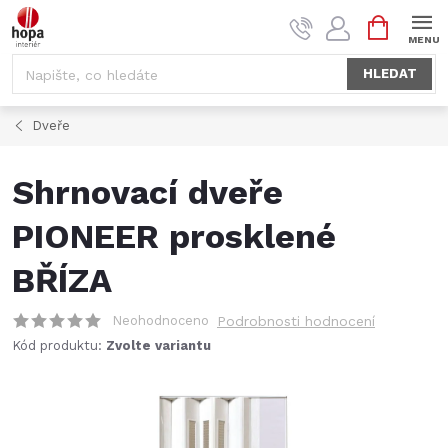
Přejít
NÁKUPNÍ
na
KOŠÍK
obsah
HLEDAT
Dveře
Shrnovací dveře
PIONEER prosklené
BŘÍZA
Neohodnoceno
Podrobnosti hodnocení
Kód produktu:
Zvolte variantu