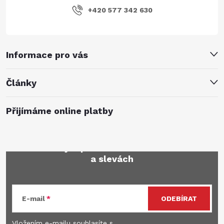
+420 577 342 630
Informace pro vás
Články
Přijímáme online platby
Mějte přehled o novinkách
a slevách
E-mail
ODEBÍRAT
Vložením e-mailu souhlasíte s