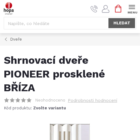
Přejít
NÁKUPNÍ
na
KOŠÍK
obsah
HLEDAT
Dveře
Shrnovací dveře
PIONEER prosklené
BŘÍZA
Neohodnoceno
Podrobnosti hodnocení
Kód produktu:
Zvolte variantu