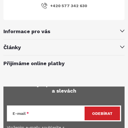
+420 577 342 630
Informace pro vás
Články
Přijímáme online platby
Mějte přehled o novinkách
a slevách
E-mail
ODEBÍRAT
Vložením e-mailu souhlasíte s