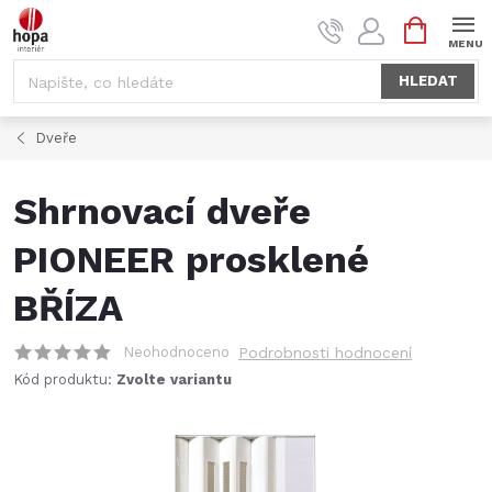
Přejít
NÁKUPNÍ
na
KOŠÍK
obsah
HLEDAT
Dveře
Shrnovací dveře
PIONEER prosklené
BŘÍZA
Neohodnoceno
Podrobnosti hodnocení
Kód produktu:
Zvolte variantu