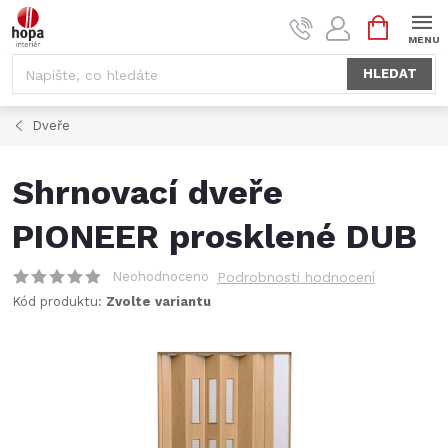
Přejít
NÁKUPNÍ
na
KOŠÍK
obsah
HLEDAT
Dveře
Shrnovací dveře
PIONEER prosklené DUB
Neohodnoceno
Podrobnosti hodnocení
Kód produktu:
Zvolte variantu