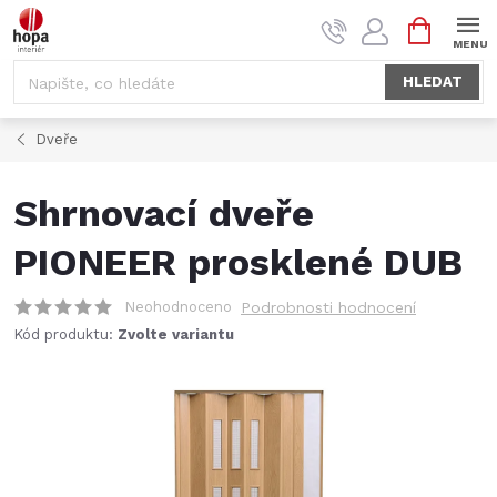
Přejít
NÁKUPNÍ
na
KOŠÍK
obsah
HLEDAT
Dveře
Shrnovací dveře
PIONEER prosklené DUB
Neohodnoceno
Podrobnosti hodnocení
Kód produktu:
Zvolte variantu