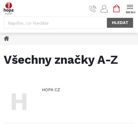
Přejít
NÁKUPNÍ
na
KOŠÍK
obsah
HLEDAT
Domů
Všechny značky A-Z
H
HOPA CZ