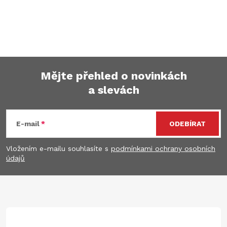
Mějte přehled o novinkách
a slevách
Z
á
E-mail
ODEBÍRAT
p
Vložením e-mailu souhlasíte s
podmínkami ochrany osobních
údajů
a
t
í