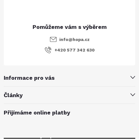
info
@
hopa.cz
+420 577 342 630
Informace pro vás
Články
Přijímáme online platby
Mějte přehled o novinkách