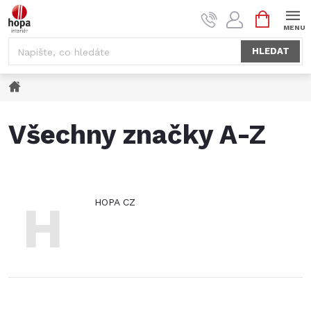
Přejít
NÁKUPNÍ
na
KOŠÍK
obsah
HLEDAT
Domů
Všechny značky A-Z
H
HOPA CZ