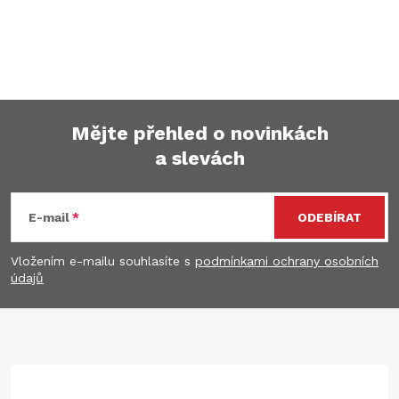
Mějte přehled o novinkách
a slevách
Z
á
E-mail
ODEBÍRAT
p
Vložením e-mailu souhlasíte s
podmínkami ochrany osobních
údajů
a
t
í