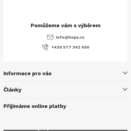
info
@
hopa.cz
+420 577 342 630
Informace pro vás
Články
Přijímáme online platby
Mějte přehled o novinkách