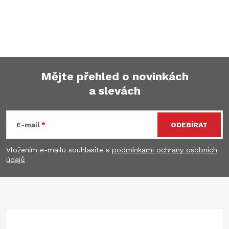
Mějte přehled o novinkách
a slevách
Z
á
E-mail
ODEBÍRAT
p
Vložením e-mailu souhlasíte s
podmínkami ochrany osobních
údajů
a
t
í