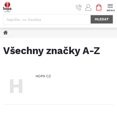
Přejít
NÁKUPNÍ
na
KOŠÍK
obsah
HLEDAT
Domů
Všechny značky A-Z
H
HOPA CZ