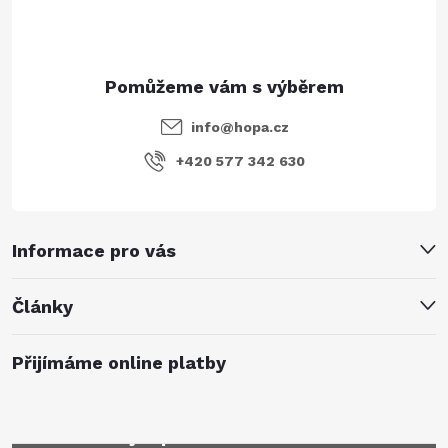
info
@
hopa.cz
+420 577 342 630
Informace pro vás
Články
Přijímáme online platby
Mějte přehled o novinkách