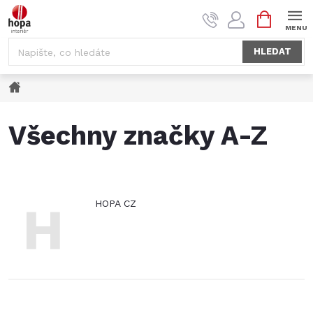
Přejít
NÁKUPNÍ
na
KOŠÍK
obsah
HLEDAT
Domů
Všechny značky A-Z
H
HOPA CZ