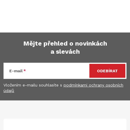
Mějte přehled o novinkách
a slevách
Z
á
E-mail
ODEBÍRAT
p
Vložením e-mailu souhlasíte s
podmínkami ochrany osobních
údajů
a
t
í