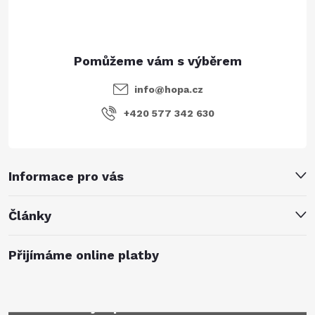
info
@
hopa.cz
+420 577 342 630
Informace pro vás
Články
Přijímáme online platby
Mějte přehled o novinkách