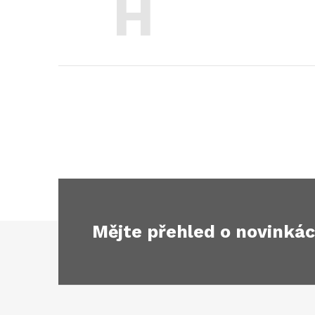
H
Mějte přehled o novinká
Z
á
p