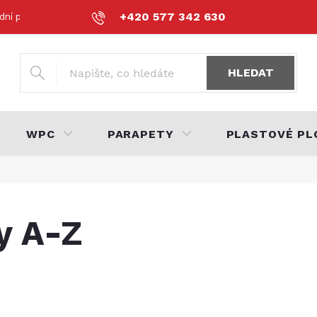
+420 577 342 630
dní podmínky
Podmínky ochrany osobních údajů
Volná místa
HLEDAT
WPC
PARAPETY
PLASTOVÉ PL
y A-Z