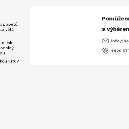
parapetů:
ále větší
info
@
ho
u: Jak
 odolný
+420 57
énu
kou lištu?
evách
E-mail
Vložením e-mailu souhlasíte s
podmí