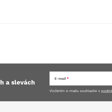
E-mail
ch
a slevách
Vložením e-mailu souhlasíte s
podmí