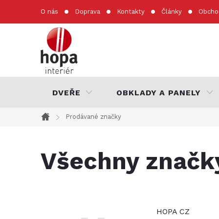
Přejít
O nás
Doprava
Kontakty
Články
Obcho
na
obsah
DVEŘE
OBKLADY A PANELY
Prodávané značky
Domů
Všechny značk
HOPA CZ