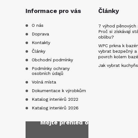
a
Informace pro vás
Články
t
O nás
7 výhod pěnových 
Proč si získávají st
Doprava
oblibu?
í
Kontakty
WPC prkna k bazén
Články
vybrat bezpečný a
povrch kolem baz
Obchodní podmínky
Jak vybrat kuchyňs
Podmínky ochrany
osobních údajů
Volná místa
Dokumentace k výrobkům
Katalog interiérů 2022
Katalog interiérů 2026
Mějte přehled o novinkách
a sl