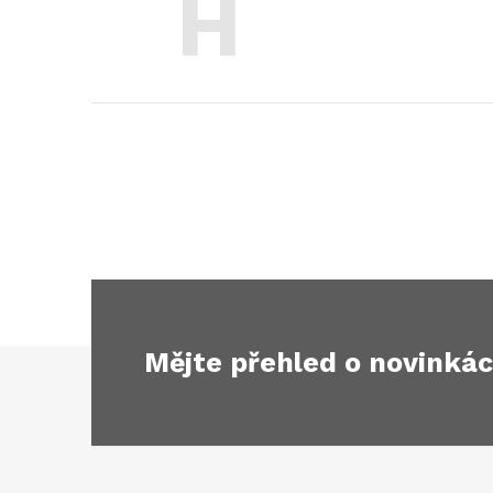
H
Mějte přehled o novinká
Z
á
p