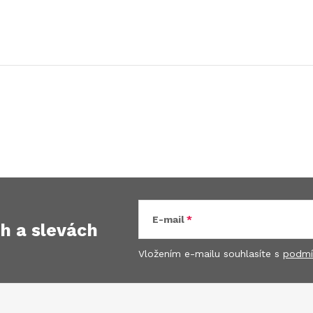
E-mail
ch
a slevách
Vložením e-mailu souhlasíte s
podmí