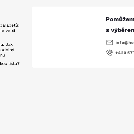
parapetů:
ále větší
info
@
ho
u: Jak
 odolný
+420 57
énu
kou lištu?
evách
E-mail
Vložením e-mailu souhlasíte s
podmí