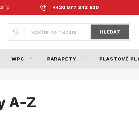
+420 577 342 630
dní podmínky
Podmínky ochrany osobních údajů
Volná místa
HLEDAT
WPC
PARAPETY
PLASTOVÉ PL
y A-Z