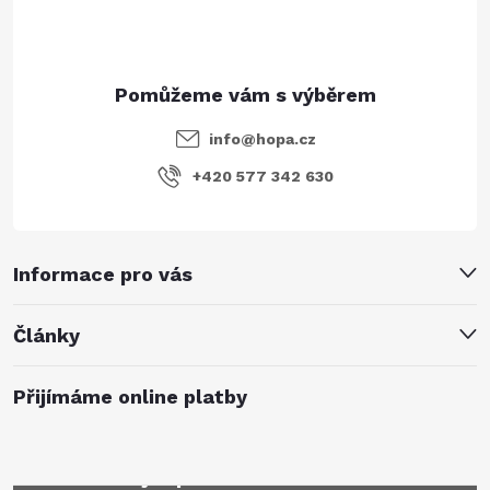
info
@
hopa.cz
+420 577 342 630
Informace pro vás
Články
Přijímáme online platby
Mějte přehled o novinkách