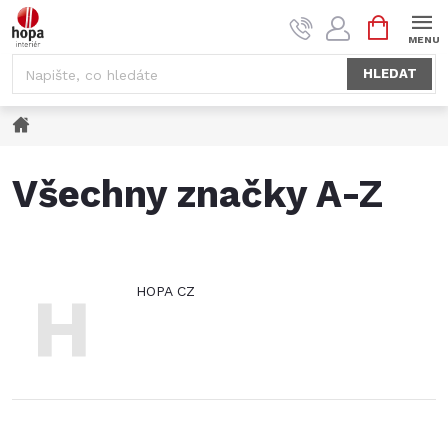
Přejít
NÁKUPNÍ
na
KOŠÍK
obsah
HLEDAT
Domů
Všechny značky A-Z
H
HOPA CZ