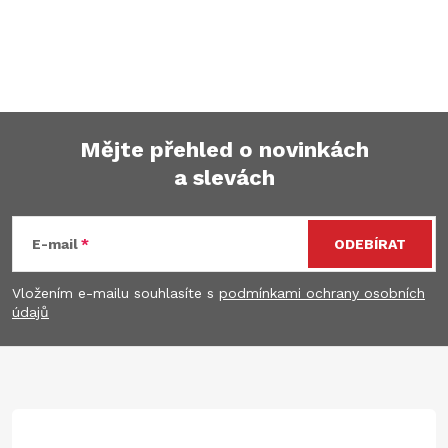
Mějte přehled o novinkách
a slevách
Z
á
E-mail
ODEBÍRAT
p
Vložením e-mailu souhlasíte s
podmínkami ochrany osobních
údajů
a
t
í